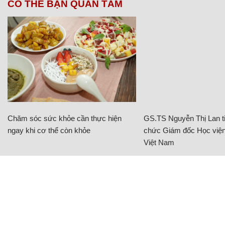
CÓ THỂ BẠN QUAN TÂM
Chăm sóc sức khỏe cần thực hiện
GS.TS Nguyễn Thị Lan ti
ngay khi cơ thể còn khỏe
chức Giám đốc Học viện
Việt Nam