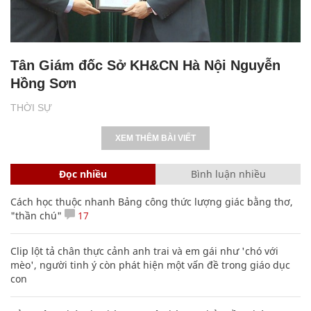
Tân Giám đốc Sở KH&CN Hà Nội Nguyễn
Hồng Sơn
THỜI SỰ
XEM THÊM BÀI VIẾT
Đọc nhiều
Bình luận nhiều
Cách học thuộc nhanh Bảng công thức lượng giác bằng thơ,
"thần chú"
17
Clip lột tả chân thực cảnh anh trai và em gái như 'chó với
mèo', người tinh ý còn phát hiện một vấn đề trong giáo dục
con