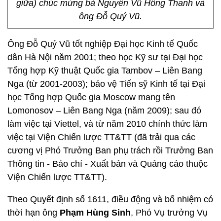
giữa) chúc mừng bà Nguyễn Vũ Hồng Thanh và
ông Đỗ Quý Vũ.
Ông Đỗ Quý Vũ tốt nghiệp Đại học Kinh tế Quốc
dân Hà Nội năm 2001; theo học Kỹ sư tại Đại học
Tổng hợp Kỹ thuật Quốc gia Tambov – Liên Bang
Nga (từ 2001-2003); bảo vệ Tiến sỹ Kinh tế tại Đại
học Tổng hợp Quốc gia Moscow mang tên
Lomonosov – Liên Bang Nga (năm 2009); sau đó
làm việc tại Viettel, và từ năm 2010 chính thức làm
việc tại Viện Chiến lược TT&TT (đã trải qua các
cương vị Phó Trưởng Ban phụ trách rồi Trưởng Ban
Thông tin - Báo chí - Xuất bản và Quảng cáo thuộc
Viện Chiến lược TT&TT).
Theo Quyết định số 1611, điều động và bổ nhiệm có
thời hạn ông
Phạm Hùng Sinh
, Phó Vụ trưởng Vụ