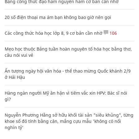
Bảng công thức đạo hàm nguyên hàm cơ bản cần nhớ
20 số điện thoại ma ám bạn không bao giờ nên gọi
Các công thức hóa học lớp 8, 9 cơ bản cần nhớ
106
Mẹo học thuộc Bảng tuần hoàn nguyên tố hóa học bằng thơ,
câu nói vui vẻ
Ấn tượng ngày hội văn hóa - thể thao mừng Quốc khánh 2/9
ở Hải Hậu
Hàng ngàn người Mỹ ân hận vì tiêm vắc xin HPV: Bác sĩ nói
gì?
Nguyễn Phương Hằng sở hữu khối tài sản "siêu khủng", từng
khoe sổ đỏ tính bằng cân, mắng cựu mẫu 'không có nổi
nghìn tỷ'