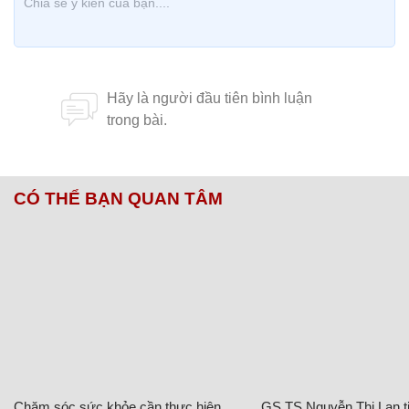
CÓ THỂ BẠN QUAN TÂM
Chăm sóc sức khỏe cần thực hiện
GS.TS Nguyễn Thị Lan ti