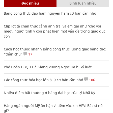
Đọc nhiều
Bình luận nhiều
Bảng công thức đạo hàm nguyên hàm cơ bản cần nhớ
Clip lột tả chân thực cảnh anh trai và em gái như 'chó với
mèo', người tinh ý còn phát hiện một vấn đề trong giáo dục
con
Cách học thuộc nhanh Bảng công thức lượng giác bằng thơ,
"thần chú"
17
Phó Đoàn ĐBQH Hà Giang Vương Ngọc Hà bị kỷ luật
Các công thức hóa học lớp 8, 9 cơ bản cần nhớ
106
Nhiều điểm bất thường ở bằng đại học của Lý Nhã Kỳ
Hàng ngàn người Mỹ ân hận vì tiêm vắc xin HPV: Bác sĩ nói
gì?