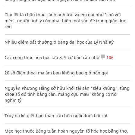
Clip lột tả chân thực cảnh anh trai và em gái như 'chó với
mèo', người tinh ý còn phát hiện một vấn đề trong giáo dục
con
Nhiều điểm bất thường ở bằng đại học của Lý Nhã Kỳ
Các công thức hóa học lớp 8, 9 cơ bản cần nhớ
106
20 số điện thoại ma ám bạn không bao giờ nên gọi
Nguyễn Phương Hằng sở hữu khối tài sản "siêu khủng", từng
khoe sổ đỏ tính bằng cân, mắng cựu mẫu 'không có nổi
nghìn tỷ'
Truy nã kẻ giết bạn thân rồi chôn ngồi dưới bãi cát
Mẹo học thuộc Bảng tuần hoàn nguyên tố hóa học bằng thơ,