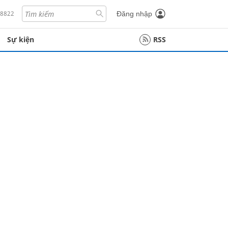
18822
Đăng nhập
Sự kiện
RSS