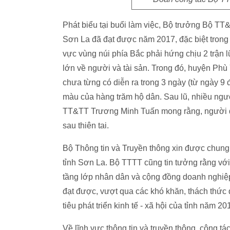
Phát biểu tại buổi làm việc, Bộ trưởng Bộ T
Sơn La đã đạt được năm 2017, đặc biệt trong
vực vùng núi phía Bắc phải hứng chịu 2 trận lũ
lớn về người và tài sản. Trong đó, huyện Phù Y
chưa từng có diễn ra trong 3 ngày (từ ngày 9 
màu của hàng trăm hộ dân. Sau lũ, nhiều người 
TT&TT Trương Minh Tuấn mong rằng, người d
sau thiên tai.
Bộ Thông tin và Truyền thông xin được chung
tỉnh Sơn La. Bộ TTTT cũng tin tưởng rằng vớ
tầng lớp nhân dân và cộng đồng doanh nghiệp
đạt được, vượt qua các khó khăn, thách thức 
tiêu phát triển kinh tế - xã hội của tỉnh năm 20
Về lĩnh vực thông tin và truyền thông, công t