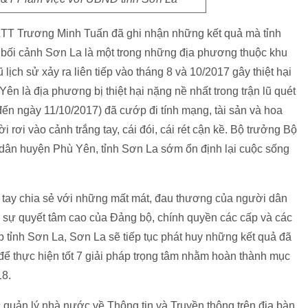
T&TT Trương Minh Tuấn đã ghi nhận những kết quả mà tỉnh
 bối cảnh Sơn La là một trong những địa phương thuộc khu
 lịch sử xảy ra liên tiếp vào tháng 8 và 10/2017 gây thiệt hại
ên là địa phương bị thiệt hại nặng nề nhất trong trận lũ quét
đến ngày 11/10/2017) đã cướp đi tính mạng, tài sản và hoa
rơi vào cảnh trắng tay, cái đói, cái rét cận kề. Bộ trưởng Bộ
ân huyện Phù Yên, tỉnh Sơn La sớm ổn định lại cuộc sống
 tay chia sẻ với những mất mát, đau thương của người dân
i sự quyết tâm cao của Đảng bộ, chính quyền các cấp và các
 tỉnh Sơn La, Sơn La sẽ tiếp tục phát huy những kết quả đã
để thực hiện tốt 7 giải pháp trọng tâm nhằm hoàn thành mục
18.
ác quản lý nhà nước về Thông tin và Truyền thông trên địa bàn