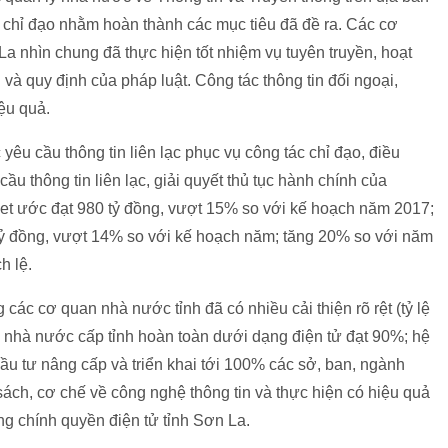
chỉ đạo nhằm hoàn thành các mục tiêu đã đề ra. Các cơ
La nhìn chung đã thực hiện tốt nhiệm vụ tuyên truyền, hoạt
à quy định của pháp luật. Công tác thông tin đối ngoại,
iệu quả.
êu cầu thông tin liên lạc phục vụ công tác chỉ đạo, điều
u thông tin liên lạc, giải quyết thủ tục hành chính của
net ước đạt 980 tỷ đồng, vượt 15% so với kế hoạch năm 2017;
ỷ đồng, vượt 14% so với kế hoạch năm; tăng 20% so với năm
h lệ.
các cơ quan nhà nước tỉnh đã có nhiều cải thiện rõ rệt (tỷ lệ
h nhà nước cấp tỉnh hoàn toàn dưới dạng điện tử đạt 90%; hệ
ầu tư nâng cấp và triển khai tới 100% các sở, ban, ngành
sách, cơ chế về công nghệ thông tin và thực hiện có hiệu quả
g chính quyền điện tử tỉnh Sơn La.