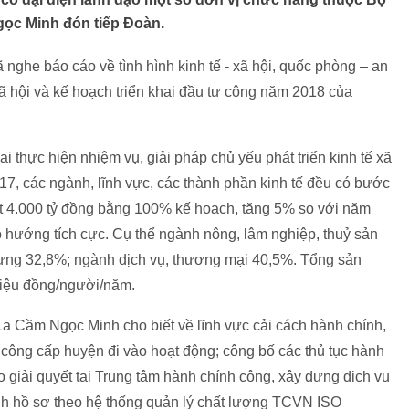
ọc Minh đón tiếp Đoàn.
nghe báo cáo về tình hình kinh tế - xã hội, quốc phòng – an
xã hội và kế hoạch triển khai đầu tư công năm 2018 của
 thực hiện nhiệm vụ, giải pháp chủ yếu phát triển kinh tế xã
7, các ngành, lĩnh vực, các thành phần kinh tế đều có bước
ạt 4.000 tỷ đồng bằng 100% kế hoạch, tăng 5% so với năm
eo hướng tích cực. Cụ thể ngành nông, lâm nghiệp, thuỷ sản
dựng 32,8%; ngành dịch vụ, thương mại 40,5%. Tổng sản
riệu đồng/người/năm.
La Cầm Ngọc Minh cho biết về lĩnh vực cải cách hành chính,
công cấp huyện đi vào hoạt động; công bố các thủ tục hành
giải quyết tại Trung tâm hành chính công, xây dựng dịch vụ
ình hồ sơ theo hệ thống quản lý chất lượng TCVN ISO