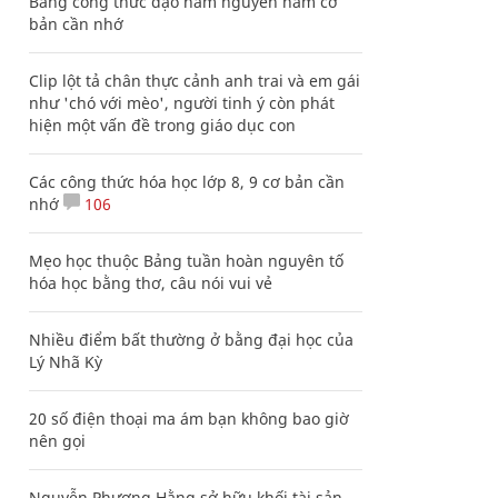
Bảng công thức đạo hàm nguyên hàm cơ
bản cần nhớ
Clip lột tả chân thực cảnh anh trai và em gái
như 'chó với mèo', người tinh ý còn phát
hiện một vấn đề trong giáo dục con
Các công thức hóa học lớp 8, 9 cơ bản cần
nhớ
106
Mẹo học thuộc Bảng tuần hoàn nguyên tố
hóa học bằng thơ, câu nói vui vẻ
Nhiều điểm bất thường ở bằng đại học của
Lý Nhã Kỳ
20 số điện thoại ma ám bạn không bao giờ
nên gọi
Nguyễn Phương Hằng sở hữu khối tài sản