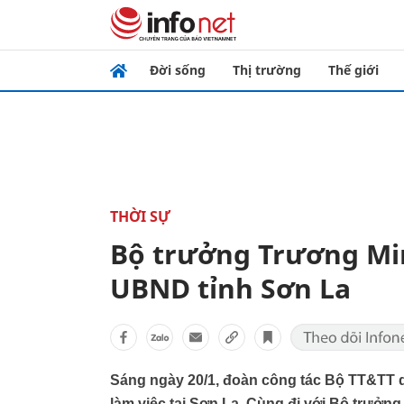
Đời sống
Thị trường
Thế giới
THỜI SỰ
Bộ trưởng Trương Min
UBND tỉnh Sơn La
Sáng ngày 20/1, đoàn công tác Bộ TT&TT 
làm việc tại Sơn La. Cùng đi với Bộ trưởn