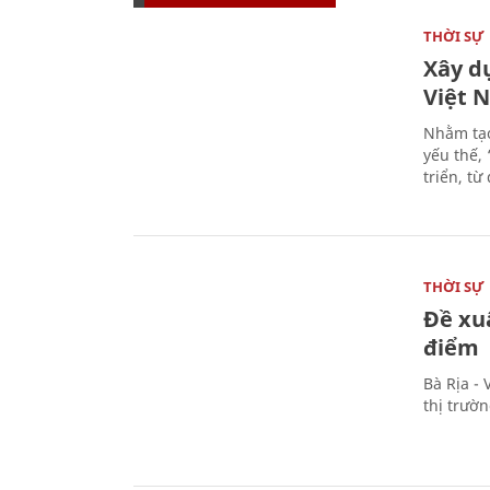
THỜI SỰ
Xây d
Việt 
Nhằm tạo
yếu thế,
triển, t
THỜI SỰ
Đề xu
điểm
Bà Rịa -
thị trườ