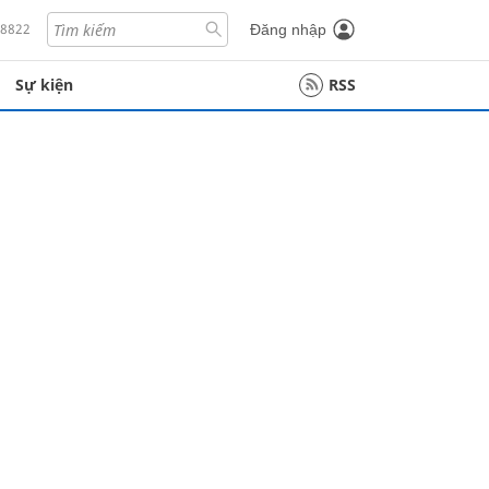
18822
Đăng nhập
Sự kiện
RSS