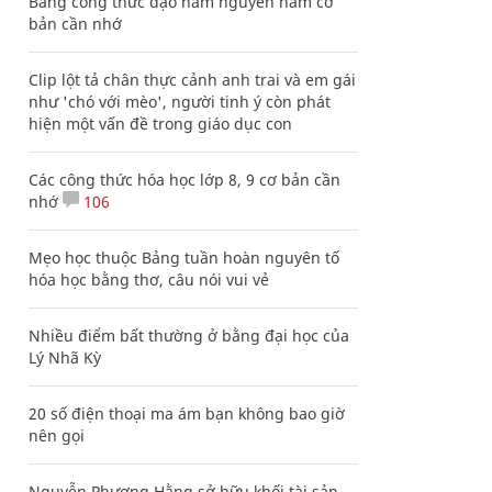
Bảng công thức đạo hàm nguyên hàm cơ
bản cần nhớ
Clip lột tả chân thực cảnh anh trai và em gái
như 'chó với mèo', người tinh ý còn phát
hiện một vấn đề trong giáo dục con
Các công thức hóa học lớp 8, 9 cơ bản cần
nhớ
106
Mẹo học thuộc Bảng tuần hoàn nguyên tố
hóa học bằng thơ, câu nói vui vẻ
Nhiều điểm bất thường ở bằng đại học của
Lý Nhã Kỳ
20 số điện thoại ma ám bạn không bao giờ
nên gọi
Nguyễn Phương Hằng sở hữu khối tài sản