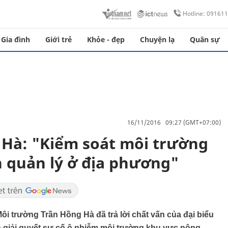
Hotline: 09161
Gia đình
Giới trẻ
Khỏe - đẹp
Chuyện lạ
Quân sự
16/11/2016 09:27 (GMT+07:00)
 Hà: "Kiểm soát môi trường
n quản lý ở địa phương"
ôi trường Trần Hồng Hà đã trả lời chất vấn của đại biểu
n giải quyết sự cố ô nhiễm môi trường khu vực nông