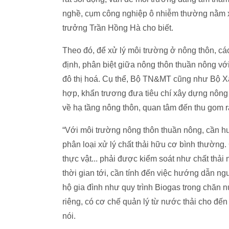
nghề, cụm công nghiệp ô nhiễm thường nằm xe
trưởng Trần Hồng Hà cho biết.
Theo đó, để xử lý môi trường ở nông thôn, c
định, phân biệt giữa nông thôn thuần nông vớ
đô thị hoá. Cụ thể, Bộ TN&MT cũng như Bộ Xâ
hợp, khẩn trương đưa tiêu chí xây dựng nông 
về hạ tầng nông thôn, quan tâm đến thu gom rá
“Với môi trường nông thôn thuần nông, cần h
phân loại xử lý chất thải hữu cơ bình thường. 
thực vật... phải được kiểm soát như chất thải
thời gian tới, cần tính đến việc hướng dẫn n
hộ gia đình như quy trình Biogas trong chăn n
riêng, có cơ chế quản lý từ nước thải cho đến
nói.