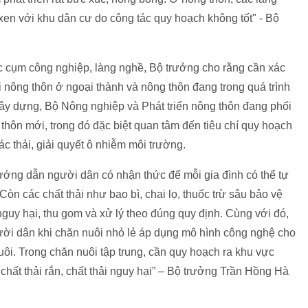
n với khu dân cư do công tác quy hoạch không tốt" - Bộ
ác cụm công nghiệp, làng nghề, Bộ trưởng cho rằng cần xác
i nông thôn ở ngoại thành và nông thôn đang trong quá trình
y dựng, Bộ Nông nghiệp và Phát triển nông thôn đang phối
thôn mới, trong đó đặc biệt quan tâm đến tiêu chí quy hoạch
c thải, giải quyết ô nhiễm môi trường.
ướng dẫn người dân có nhận thức để mỗi gia đình có thể tự
Còn các chất thải như bao bì, chai lọ, thuốc trừ sâu bảo vệ
 nguy hại, thu gom và xử lý theo đúng quy định. Cùng với đó,
gười dân khi chăn nuôi nhỏ lẻ áp dụng mô hình công nghệ cho
uôi. Trong chăn nuôi tập trung, cần quy hoạch ra khu vực
 chất thải rắn, chất thải nguy hại” – Bộ trưởng Trần Hồng Hà