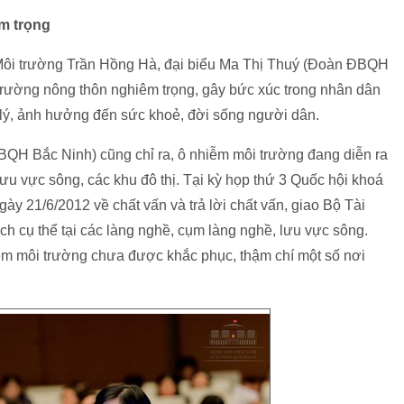
m trọng
 Môi trường Trần Hồng Hà, đại biểu Ma Thị Thuý (Đoàn ĐBQH
trường nông thôn nghiêm trọng, gây bức xúc trong nhân dân
 lý, ảnh hưởng đến sức khoẻ, đời sống người dân.
ĐBQH Bắc Ninh) cũng chỉ ra, ô nhiễm môi trường đang diễn ra
ưu vực sông, các khu đô thị. Tại kỳ họp thứ 3 Quốc hội khoá
gày 21/6/2012 về chất vấn và trả lời chất vấn, giao Bộ Tài
h cụ thể tại các làng nghề, cụm làng nghề, lưu vực sông.
hiễm môi trường chưa được khắc phục, thậm chí một số nơi