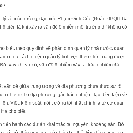
ao?
n lý về môi trường, đại biểu Phạm Đình Cúc (Đoàn ĐBQH Bà
phổ biến là khi xảy ra vấn đề ô nhiễm môi trường thì không có
ho biết, theo quy định về phân định quản lý nhà nước, quản
ành chịu trách nhiệm quản lý lĩnh vực theo chức năng được
Bởi vậy khi sự cố, vấn đề ô nhiễm xảy ra, trách nhiệm đã
uyết vấn đề giữa trung ương và địa phương chưa thực sự rõ
rách nhiệm cho địa phương, gắn trách nhiệm, tạo điều kiện về
hiện. Việc kiểm soát môi trường tốt nhất chính là từ cơ quan
 Hà cho biết.
h tiến hành các dự án khai thác tài nguyên, khoáng sản, Bộ
 tế, bởi thời gian qua có nhiều bãi thải tiềm tàng nguy cơ