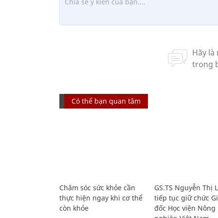
Có thể bạn quan tâm
Chăm sóc sức khỏe cần
GS.TS Nguyễn Thị 
thực hiện ngay khi cơ thể
tiếp tục giữ chức 
còn khỏe
đốc Học viện Nông