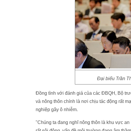
Đại biểu Trần 
Đồng tình với đánh giá của các ĐBQH, Bộ trư
và nông thôn chính là nơi chịu tác động rất m
nghiệp gây ô nhiễm.
"Chúng ta đang nghĩ nông thôn là khu vực an l
rất sôi động, vấn đề môi trường đang âm thầm 