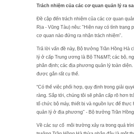
Trách nhiệm của các cơ quan quản lý ra s
Đề cập đến trách nhiệm của các cơ quan quả
Rịa - Vũng Tàu) nêu: "Hiện nay có tình trạng 
cơ quan nào đứng ra nhận trách nhiệm".
Trả lời vấn đề này, Bộ trưởng Trần Hồng Hà c
lý ở cấp Trung ương là Bộ TN&MT; các bộ, ng
phân định; các địa phương quản lý toàn diện. 
được gắn rất cụ thể.
“Có thể việc phối hợp, quy định trong giải q
ràng. Sắp tới, chúng tôi sẽ phân cấp rõ hơn t
tổ chức bộ máy, thiết bị và nguồn lực để thực 
quản lý ở địa phương" - Bộ trưởng Trần Hồng
Về các sự cố môi trường xảy ra trong quá trìn
trưởng Trần Hồng Hà thừa nhận đây là một thực