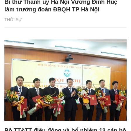
Bí thư Thành ủy Hà Nội Vương Đình Huệ
làm trưởng đoàn ĐBQH TP Hà Nội
THỜI SỰ
Bộ TT&TT điều động và bổ nhiệm 13 cán bộ