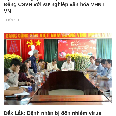
Đảng CSVN với sự nghiệp văn hóa-VHNT
VN
THỜI SỰ
Đắk Lắk: Bệnh nhân bị đồn nhiễm virus