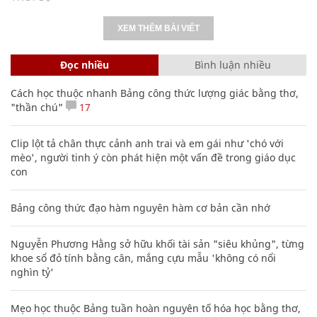
XEM THÊM BÀI VIẾT
Đọc nhiều
Bình luận nhiều
Cách học thuộc nhanh Bảng công thức lượng giác bằng thơ,
"thần chú"
17
Clip lột tả chân thực cảnh anh trai và em gái như 'chó với
mèo', người tinh ý còn phát hiện một vấn đề trong giáo dục
con
Bảng công thức đạo hàm nguyên hàm cơ bản cần nhớ
Nguyễn Phương Hằng sở hữu khối tài sản "siêu khủng", từng
khoe sổ đỏ tính bằng cân, mắng cựu mẫu 'không có nổi
nghìn tỷ'
Mẹo học thuộc Bảng tuần hoàn nguyên tố hóa học bằng thơ,