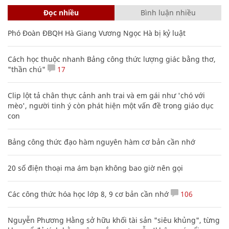
Đọc nhiều
Bình luận nhiều
Phó Đoàn ĐBQH Hà Giang Vương Ngọc Hà bị kỷ luật
Cách học thuộc nhanh Bảng công thức lượng giác bằng thơ,
"thần chú"
17
Clip lột tả chân thực cảnh anh trai và em gái như 'chó với
mèo', người tinh ý còn phát hiện một vấn đề trong giáo dục
con
Bảng công thức đạo hàm nguyên hàm cơ bản cần nhớ
20 số điện thoại ma ám bạn không bao giờ nên gọi
Các công thức hóa học lớp 8, 9 cơ bản cần nhớ
106
Nguyễn Phương Hằng sở hữu khối tài sản "siêu khủng", từng