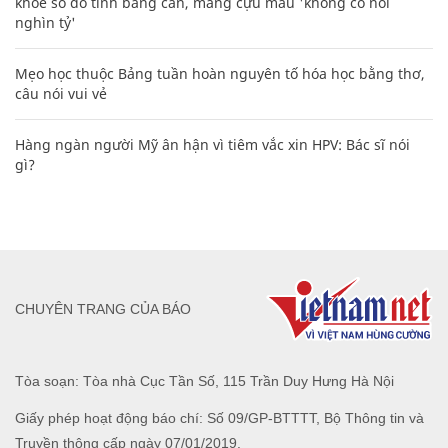
khoe sổ đỏ tính bằng cân, mắng cựu mẫu 'không có nổi
nghìn tỷ'
Mẹo học thuộc Bảng tuần hoàn nguyên tố hóa học bằng thơ,
câu nói vui vẻ
Hàng ngàn người Mỹ ân hận vì tiêm vắc xin HPV: Bác sĩ nói
gì?
CHUYÊN TRANG CỦA BÁO
Tòa soạn: Tòa nhà Cục Tần Số, 115 Trần Duy Hưng Hà Nội
Giấy phép hoạt động báo chí: Số 09/GP-BTTTT, Bộ Thông tin và
Truyền thông cấp ngày 07/01/2019.