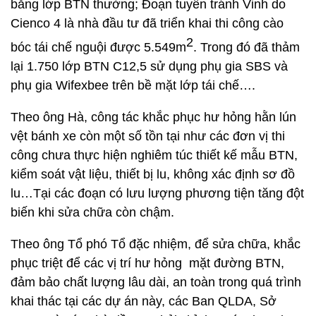
bằng lớp BTN thường; Đoạn tuyến tránh Vinh do
Cienco 4 là nhà đầu tư đã triển khai thi công cào
2
bóc tái chế nguội được 5.549m
. Trong đó đã thảm
lại 1.750 lớp BTN C12,5 sử dụng phụ gia SBS và
phụ gia Wifexbee trên bề mặt lớp tái chế….
Theo ông Hà, công tác khắc phục hư hỏng hằn lún
vệt bánh xe còn một số tồn tại như các đơn vị thi
công chưa thực hiện nghiêm túc thiết kế mẫu BTN,
kiểm soát vật liệu, thiết bị lu, không xác định sơ đồ
lu…Tại các đoạn có lưu lượng phương tiện tăng đột
biến khi sửa chữa còn chậm.
Theo ông Tổ phó Tổ đặc nhiệm, để sửa chữa, khắc
phục triệt để các vị trí hư hỏng mặt đường BTN,
đảm bảo chất lượng lâu dài, an toàn trong quá trình
khai thác tại các dự án này, các Ban QLDA, Sở