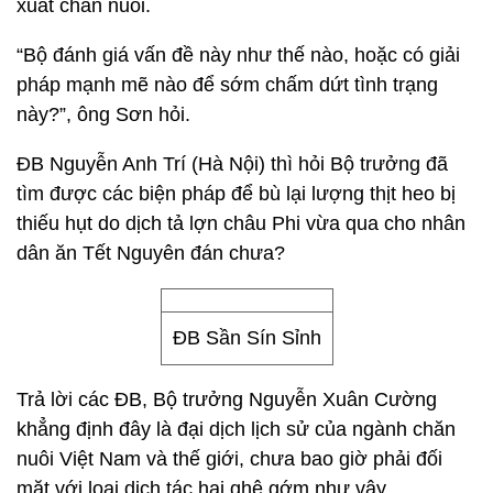
xuất chăn nuôi.
“Bộ đánh giá vấn đề này như thế nào, hoặc có giải
pháp mạnh mẽ nào để sớm chấm dứt tình trạng
này?”, ông Sơn hỏi.
ĐB Nguyễn Anh Trí (Hà Nội) thì hỏi Bộ trưởng đã
tìm được các biện pháp để bù lại lượng thịt heo bị
thiếu hụt do dịch tả lợn châu Phi vừa qua cho nhân
dân ăn Tết Nguyên đán chưa?
ĐB Sần Sín Sỉnh
Trả lời các ĐB, Bộ trưởng Nguyễn Xuân Cường
khẳng định đây là đại dịch lịch sử của ngành chăn
nuôi Việt Nam và thế giới, chưa bao giờ phải đối
mặt với loại dịch tác hại ghê gớm như vậy.