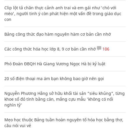
Clip lột tả chân thực cảnh anh trai và em gái như 'chó với
mèo', người tinh ý còn phát hiện một vấn đề trong giáo dục
con
Bảng công thức đạo hàm nguyên hàm cơ bản cần nhớ
Các công thức hóa học lớp 8, 9 cơ bản cần nhớ
106
Phó Đoàn ĐBQH Hà Giang Vương Ngọc Hà bị kỷ luật
20 số điện thoại ma ám bạn không bao giờ nên gọi
Nguyễn Phương Hằng sở hữu khối tài sản "siêu khủng", từng
khoe sổ đỏ tính bằng cân, mắng cựu mẫu 'không có nổi
nghìn tỷ'
Mẹo học thuộc Bảng tuần hoàn nguyên tố hóa học bằng thơ,
câu nói vui vẻ