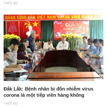
THỜI SỰ
Đắk Lắk: Bệnh nhân bị đồn nhiễm virus
corona là một tiếp viên hàng không
THỜI SỰ