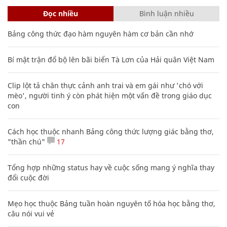
Đọc nhiều
Bình luận nhiều
Bảng công thức đạo hàm nguyên hàm cơ bản cần nhớ
Bí mật trận đổ bộ lên bãi biển Tà Lơn của Hải quân Việt Nam
Clip lột tả chân thực cảnh anh trai và em gái như 'chó với
mèo', người tinh ý còn phát hiện một vấn đề trong giáo dục
con
Cách học thuộc nhanh Bảng công thức lượng giác bằng thơ,
"thần chú"
17
Tổng hợp những status hay về cuộc sống mang ý nghĩa thay
đổi cuộc đời
Mẹo học thuộc Bảng tuần hoàn nguyên tố hóa học bằng thơ,
câu nói vui vẻ