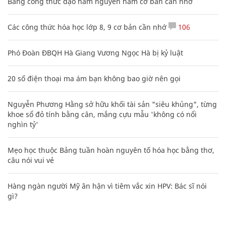
Bảng công thức đạo hàm nguyên hàm cơ bản cần nhớ
Các công thức hóa học lớp 8, 9 cơ bản cần nhớ
106
Phó Đoàn ĐBQH Hà Giang Vương Ngọc Hà bị kỷ luật
20 số điện thoại ma ám bạn không bao giờ nên gọi
Nguyễn Phương Hằng sở hữu khối tài sản "siêu khủng", từng
khoe sổ đỏ tính bằng cân, mắng cựu mẫu 'không có nổi
nghìn tỷ'
Mẹo học thuộc Bảng tuần hoàn nguyên tố hóa học bằng thơ,
câu nói vui vẻ
Hàng ngàn người Mỹ ân hận vì tiêm vắc xin HPV: Bác sĩ nói
gì?