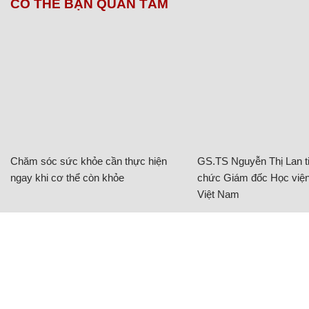
CÓ THỂ BẠN QUAN TÂM
Chăm sóc sức khỏe cần thực hiện
GS.TS Nguyễn Thị Lan ti
ngay khi cơ thể còn khỏe
chức Giám đốc Học viện
Việt Nam