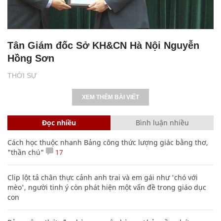
Tân Giám đốc Sở KH&CN Hà Nội Nguyễn
Hồng Sơn
THỜI SỰ
XEM THÊM BÀI VIẾT
Đọc nhiều
Bình luận nhiều
Cách học thuộc nhanh Bảng công thức lượng giác bằng thơ,
"thần chú"
17
Clip lột tả chân thực cảnh anh trai và em gái như 'chó với
mèo', người tinh ý còn phát hiện một vấn đề trong giáo dục
con