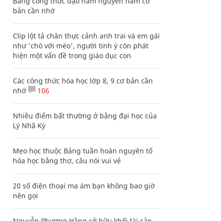
Bảng công thức đạo hàm nguyên hàm cơ
bản cần nhớ
Clip lột tả chân thực cảnh anh trai và em gái
như 'chó với mèo', người tinh ý còn phát
hiện một vấn đề trong giáo dục con
Các công thức hóa học lớp 8, 9 cơ bản cần
nhớ
106
Nhiều điểm bất thường ở bằng đại học của
Lý Nhã Kỳ
Mẹo học thuộc Bảng tuần hoàn nguyên tố
hóa học bằng thơ, câu nói vui vẻ
20 số điện thoại ma ám bạn không bao giờ
nên gọi
Nguyễn Phương Hằng sở hữu khối tài sản