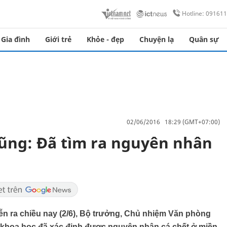
Hotline: 09161
Gia đình
Giới trẻ
Khỏe - đẹp
Chuyện lạ
Quân sự
02/06/2016 18:29 (GMT+07:00)
ũng: Đã tìm ra nguyên nhân
ễn ra chiều nay (2/6), Bộ trưởng, Chủ nhiệm Văn phòng
 khoa học đã xác định được nguyên nhân cá chết ở miền