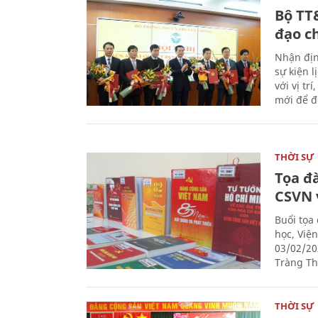
Bộ TT
đạo c
Nhận địn
sự kiện 
với vị tr
mới để đ
THỜI SỰ
Tọa đ
CSVN 
Buổi tọa
học, Việ
03/02/20
Tràng Thi
THỜI SỰ