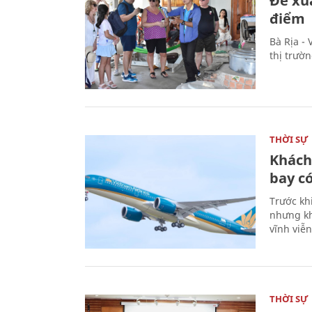
Đề xu
điểm
Bà Rịa -
thị trườ
THỜI SỰ
Khách
bay có
Trước kh
nhưng kh
vĩnh viễ
THỜI SỰ