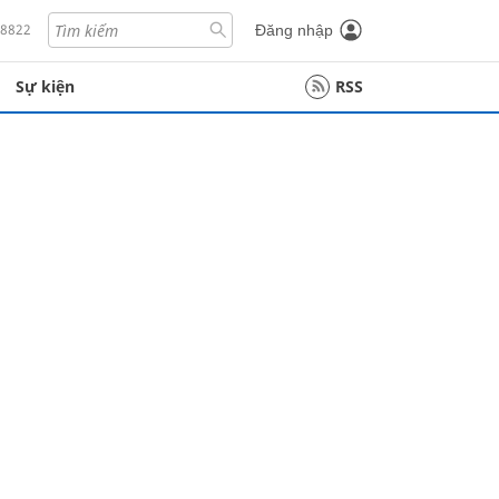
18822
Đăng nhập
Sự kiện
RSS