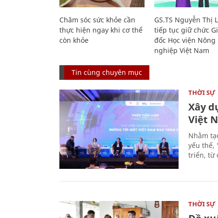
Chăm sóc sức khỏe cần
GS.TS Nguyễn Thị 
thực hiện ngay khi cơ thể
tiếp tục giữ chức 
còn khỏe
đốc Học viện Nông
nghiệp Việt Nam
Tin cùng chuyên mục
THỜI SỰ
Xây d
Việt 
Nhằm tạo
yếu thế,
triển, t
THỜI SỰ