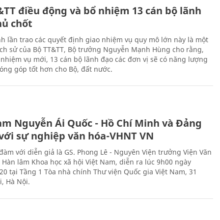
&TT điều động và bổ nhiệm 13 cán bộ lãnh
hủ chốt
h lần trao các quyết định giao nhiệm vụ quy mô lớn này là một
lịch sử của Bộ TT&TT, Bộ trưởng Nguyễn Mạnh Hùng cho rằng,
í, nhiệm vụ mới, 13 cán bộ lãnh đạo các đơn vị sẽ có năng lượng
óng góp tốt hơn cho Bộ, đất nước.
àm Nguyễn Ái Quốc - Hồ Chí Minh và Đảng
với sự nghiệp văn hóa-VHNT VN
 đàm với diễn giả là GS. Phong Lê - Nguyên Viện trưởng Viện Văn
n Hàn lâm Khoa học xã hội Việt Nam, diễn ra lúc 9h00 ngày
20 tại Tầng 1 Tòa nhà chính Thư viện Quốc gia Việt Nam, 31
, Hà Nội.