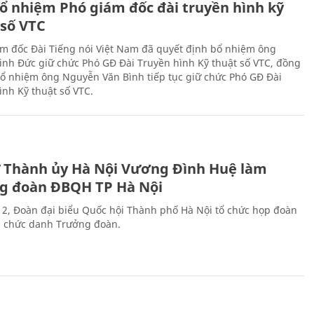
ổ nhiệm Phó giám đốc đài truyền hình kỹ
 số VTC
m đốc Đài Tiếng nói Việt Nam đã quyết định bổ nhiệm ông
nh Đức giữ chức Phó GĐ Đài Truyền hình Kỹ thuật số VTC, đồng
 bổ nhiệm ông Nguyễn Văn Bình tiếp tục giữ chức Phó GĐ Đài
ình Kỹ thuật số VTC.
ư Thành ủy Hà Nội Vương Đình Huệ làm
g đoàn ĐBQH TP Hà Nội
 2, Đoàn đại biểu Quốc hội Thành phố Hà Nội tổ chức họp đoàn
n chức danh Trưởng đoàn.