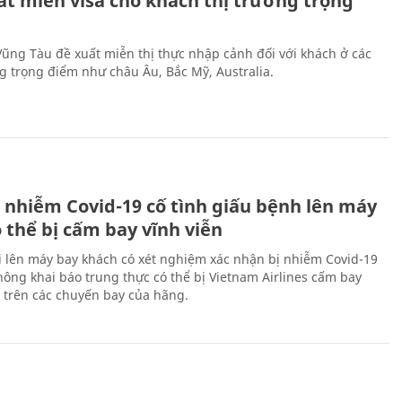
ất miễn visa cho khách thị trường trọng
 Vũng Tàu đề xuất miễn thị thực nhập cảnh đối với khách ở các
ng trọng điểm như châu Âu, Bắc Mỹ, Australia.
 nhiễm Covid-19 cố tình giấu bệnh lên máy
 thể bị cấm bay vĩnh viễn
i lên máy bay khách có xét nghiệm xác nhận bị nhiễm Covid-19
ông khai báo trung thực có thể bị Vietnam Airlines cấm bay
n trên các chuyến bay của hãng.