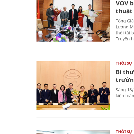
VOV b
thuật
Tổng Giá
Lương Mi
thời tái
Truyền h
THỜI SỰ
Bí th
trưởn
Sáng 18/
kiện toà
THỜI SỰ