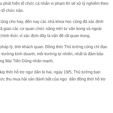
ếu phát hiện tổ chức cá nhân vi phạm thì sẽ xử lý nghiêm theo
n tổ chức nào.
ũng cho hay, đến nay các nhà khoa học cũng đã xác định
ã giao các cơ quan chức năng mời tư vấn trong và ngoài
hính thức vì xác định đây là vấn đề rất quan trọng,
pháp lý, tính khách quan. Đồng thời Thủ tướng cũng chỉ đạo
ôi trường kinh doanh, môi trường tự nhiên, nhất là đảm bảo
ởng Mai Tiến Dũng nhấn mạnh.
ịp thời hỗ trợ ngư dân bị hai, ngày 19/5, Thủ tướng ban
hức thu mua hải sản đánh bắt của ngư dân đồng thời hỗ trợ