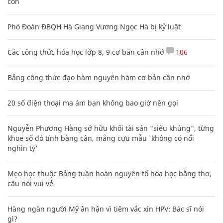
con
Phó Đoàn ĐBQH Hà Giang Vương Ngọc Hà bị kỷ luật
Các công thức hóa học lớp 8, 9 cơ bản cần nhớ
106
Bảng công thức đạo hàm nguyên hàm cơ bản cần nhớ
20 số điện thoại ma ám bạn không bao giờ nên gọi
Nguyễn Phương Hằng sở hữu khối tài sản "siêu khủng", từng
khoe sổ đỏ tính bằng cân, mắng cựu mẫu 'không có nổi
nghìn tỷ'
Mẹo học thuộc Bảng tuần hoàn nguyên tố hóa học bằng thơ,
câu nói vui vẻ
Hàng ngàn người Mỹ ân hận vì tiêm vắc xin HPV: Bác sĩ nói
gì?