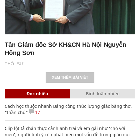
Tân Giám đốc Sở KH&CN Hà Nội Nguyễn
Hồng Sơn
THỜI SỰ
XEM THÊM BÀI VIẾT
Đọc nhiều
Bình luận nhiều
Cách học thuộc nhanh Bảng công thức lượng giác bằng thơ,
"thần chú"
17
Clip lột tả chân thực cảnh anh trai và em gái như 'chó với
mèo', người tinh ý còn phát hiện một vấn đề trong giáo dục