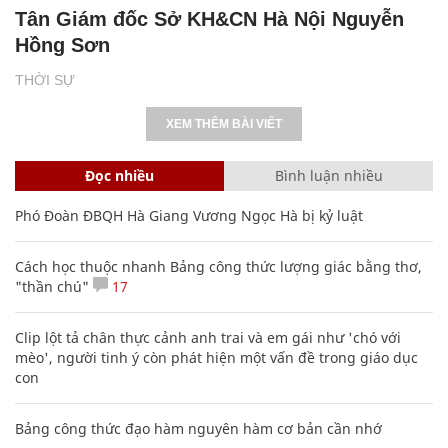
Tân Giám đốc Sở KH&CN Hà Nội Nguyễn
Hồng Sơn
THỜI SỰ
XEM THÊM BÀI VIẾT
Đọc nhiều
Bình luận nhiều
Phó Đoàn ĐBQH Hà Giang Vương Ngọc Hà bị kỷ luật
Cách học thuộc nhanh Bảng công thức lượng giác bằng thơ,
"thần chú"
17
Clip lột tả chân thực cảnh anh trai và em gái như 'chó với
mèo', người tinh ý còn phát hiện một vấn đề trong giáo dục
con
Bảng công thức đạo hàm nguyên hàm cơ bản cần nhớ