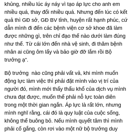
khủng, nhiều lúc áy náy vì tạo áp lực cho anh em
nhiều quá, thay đổi nhiều quá. Nhưng đến lúc có kết
quả thì GĐ sở, GĐ BV tỉnh, huyện rất hạnh phúc, cứ
dẫn mình đi đến các bệnh viện cơ sở khoe đã làm
được những gì, trên chỉ đạo thế nào dưới làm đúng
như thế. Từ cái lớn đến nhà vệ sinh, đi thăm bệnh
nhân ai cũng ôm lấy và bảo giờ đỡ lắm rồi Bộ
trưởng ạ”.
Bộ trưởng nào cũng phải vất vả, khi mình muốn
động lực làm việc thì phải đặt mình vào vị trí của
người đó, mình mới thấy thấu khổ của dịch vụ mình
chưa đạt được, muốn thế phải nỗ lực toàn diên
trong một thời gian ngắn. Áp lực là rất lớn, nhưng
mình nghĩ rằng, cái đó là quy luật của cuộc sống,
không thể buông bỏ. Nếu mình quyết tâm thì mình
phải cố gắng, còn rơi vào một nữ bộ trưởng duy