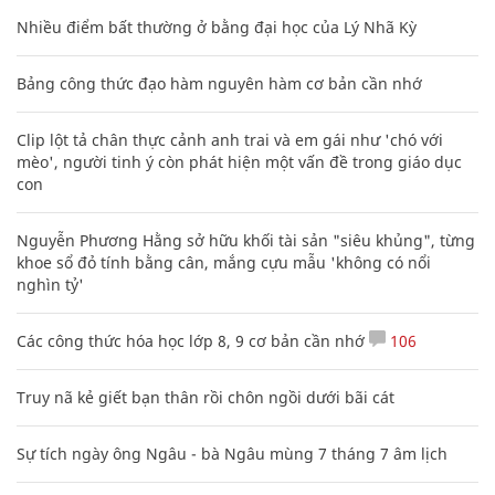
Nhiều điểm bất thường ở bằng đại học của Lý Nhã Kỳ
Bảng công thức đạo hàm nguyên hàm cơ bản cần nhớ
Clip lột tả chân thực cảnh anh trai và em gái như 'chó với
mèo', người tinh ý còn phát hiện một vấn đề trong giáo dục
con
Nguyễn Phương Hằng sở hữu khối tài sản "siêu khủng", từng
khoe sổ đỏ tính bằng cân, mắng cựu mẫu 'không có nổi
nghìn tỷ'
Các công thức hóa học lớp 8, 9 cơ bản cần nhớ
106
Truy nã kẻ giết bạn thân rồi chôn ngồi dưới bãi cát
Sự tích ngày ông Ngâu - bà Ngâu mùng 7 tháng 7 âm lịch