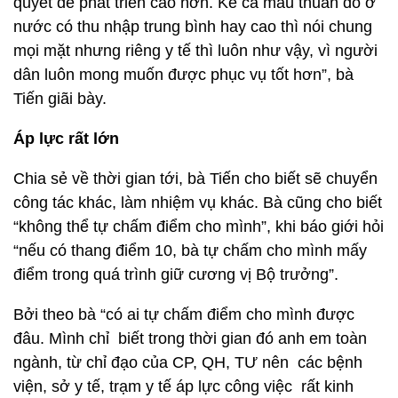
quyết để phát triển cao hơn. Kể cả mâu thuẫn đó ở
nước có thu nhập trung bình hay cao thì nói chung
mọi mặt nhưng riêng y tế thì luôn như vậy, vì người
dân luôn mong muốn được phục vụ tốt hơn”, bà
Tiến giãi bày.
Áp lực rất lớn
Chia sẻ về thời gian tới, bà Tiến cho biết sẽ chuyển
công tác khác, làm nhiệm vụ khác. Bà cũng cho biết
“không thể tự chấm điểm cho mình”, khi báo giới hỏi
“nếu có thang điểm 10, bà tự chấm cho mình mấy
điểm trong quá trình giữ cương vị Bộ trưởng”.
Bởi theo bà “có ai tự chấm điểm cho mình được
đâu. Mình chỉ biết trong thời gian đó anh em toàn
ngành, từ chỉ đạo của CP, QH, TƯ nên các bệnh
viện, sở y tế, trạm y tế áp lực công việc rất kinh