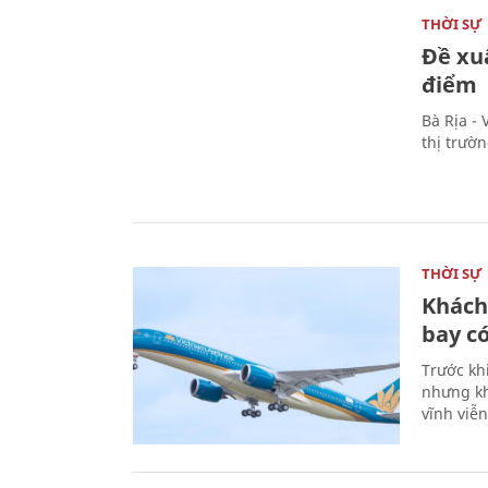
THỜI SỰ
Đề xu
điểm
Bà Rịa -
thị trườ
THỜI SỰ
Khách
bay có
Trước kh
nhưng kh
vĩnh viễ