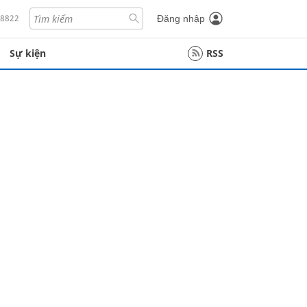
18822
Đăng nhập
Sự kiện
RSS