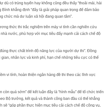
dự dù có trúng tuyển hay không cũng đều thấy “thoải mái, hài
ng Bình khẳng định “đây là giải pháp quan trọng để đảm bảo
ông chức mà dư luận xã hội đang quan tâm”.
ng thức thi trắc nghiệm trên máy vi tính cần nghiên cứu
ức nhà nước, phù hợp với mục tiêu đẩy mạnh cải cách chế độ
úng thực chất trình độ năng lực của người dự thi”. Đồng
 gian, nhân lực và kinh phí, hạn chế những tiêu cực có thể
ềm vi tính, hoàn thiện ngân hàng đề thi theo các lĩnh vực
 còn quá sớm” để kết luận đây là “hình mẫu” để tổ chức triển
heo Bộ trưởng, kết quả và thành công ban đầu có thể khẳng
ính sẽ “góp phần thực hiện mục tiêu cải cách chế độ công vụ,