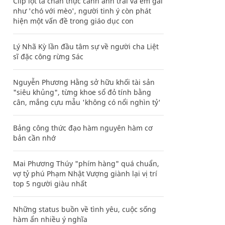
Clip lột tả chân thực cảnh anh trai và em gái
như 'chó với mèo', người tinh ý còn phát
hiện một vấn đề trong giáo dục con
Lý Nhã Kỳ lần đầu tâm sự về người cha Liệt
sĩ đặc công rừng Sác
Nguyễn Phương Hằng sở hữu khối tài sản
"siêu khủng", từng khoe sổ đỏ tính bằng
cân, mắng cựu mẫu 'không có nổi nghìn tỷ'
Bảng công thức đạo hàm nguyên hàm cơ
bản cần nhớ
Mai Phương Thúy "phím hàng" quá chuẩn,
vợ tỷ phú Phạm Nhật Vượng giành lại vị trí
top 5 người giàu nhất
Những status buồn về tình yêu, cuộc sống
hàm ẩn nhiều ý nghĩa