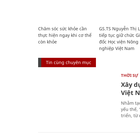
Chăm sóc sức khỏe cần
GS.TS Nguyễn Thị 
thực hiện ngay khi cơ thể
tiếp tục giữ chức 
còn khỏe
đốc Học viện Nông
nghiệp Việt Nam
Tin cùng chuyên mục
THỜI SỰ
Xây d
Việt 
Nhằm tạo
yếu thế,
triển, t