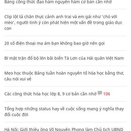
Bảng công thức đạo hàm nguyên hàm cơ bản cần nhớ
Clip lột tả chân thực cảnh anh trai và em gái như 'chó với
mèo', người tinh ý còn phát hiện một vấn đề trong giáo dục
con
20 số điện thoại ma ám bạn không bao giờ nên gọi
Bí mật trận đổ bộ lên bãi biển Tà Lơn của Hải quân Việt Nam
Mẹo học thuộc Bảng tuần hoàn nguyên tố hóa học bằng thơ,
câu nói vui vẻ
Các công thức hóa học lớp 8, 9 cơ bản cần nhớ
106
Tổng hợp những status hay về cuộc sống mang ý nghĩa thay
đổi cuộc đời
Hà Nội: Giới thiệu ông Võ Nguyên Phong làm Chủ tịch UBND