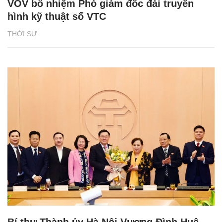
VOV bổ nhiệm Phó giám đốc đài truyền
hình kỹ thuật số VTC
THỜI SỰ
Bí thư Thành ủy Hà Nội Vương Đình Huệ