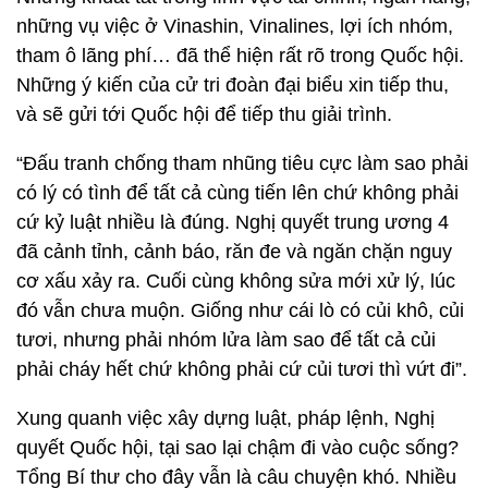
những vụ việc ở Vinashin, Vinalines, lợi ích nhóm,
tham ô lãng phí… đã thể hiện rất rõ trong Quốc hội.
Những ý kiến của cử tri đoàn đại biểu xin tiếp thu,
và sẽ gửi tới Quốc hội để tiếp thu giải trình.
“Đấu tranh chống tham nhũng tiêu cực làm sao phải
có lý có tình để tất cả cùng tiến lên chứ không phải
cứ kỷ luật nhiều là đúng. Nghị quyết trung ương 4
đã cảnh tỉnh, cảnh báo, răn đe và ngăn chặn nguy
cơ xấu xảy ra. Cuối cùng không sửa mới xử lý, lúc
đó vẫn chưa muộn. Giống như cái lò có củi khô, củi
tươi, nhưng phải nhóm lửa làm sao để tất cả củi
phải cháy hết chứ không phải cứ củi tươi thì vứt đi”.
Xung quanh việc xây dựng luật, pháp lệnh, Nghị
quyết Quốc hội, tại sao lại chậm đi vào cuộc sống?
Tổng Bí thư cho đây vẫn là câu chuyện khó. Nhiều