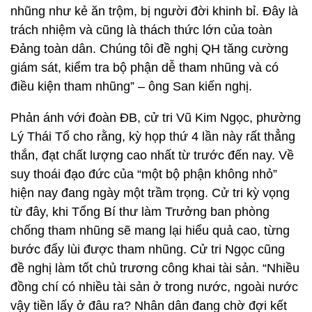
nhũng như kẻ ăn trộm, bị người đời khinh bỉ. Đây là
trách nhiệm và cũng là thách thức lớn của toàn
Đảng toàn dân. Chúng tôi đề nghị QH tăng cường
giám sát, kiểm tra bộ phận dễ tham nhũng và có
điều kiện tham nhũng” – ông San kiến nghị.
Phản ánh với đoàn ĐB, cử tri Vũ Kim Ngọc, phường
Lý Thái Tổ cho rằng, kỳ họp thứ 4 lần này rất thẳng
thắn, đạt chất lượng cao nhất từ trước đến nay. Về
suy thoái đạo đức của “một bộ phận không nhỏ”
hiện nay đang ngày một trầm trọng. Cử tri kỳ vọng
từ đây, khi Tổng Bí thư làm Trưởng ban phòng
chống tham nhũng sẽ mang lại hiểu quả cao, từng
bước đẩy lùi được tham nhũng. Cử tri Ngọc cũng
đề nghị làm tốt chủ trương công khai tài sản. “Nhiều
đồng chí có nhiều tài sản ở trong nước, ngoài nước
vậy tiền lấy ở đâu ra? Nhân dân đang chờ đợi kết