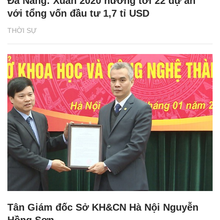
Đà Nẵng: Xuân 2020 hướng tới 22 dự án
với tổng vốn đầu tư 1,7 tỉ USD
THỜI SỰ
Tân Giám đốc Sở KH&CN Hà Nội Nguyễn
Hồng Sơn