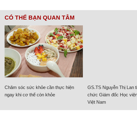
CÓ THỂ BẠN QUAN TÂM
Chăm sóc sức khỏe cần thực hiện
GS.TS Nguyễn Thị Lan ti
ngay khi cơ thể còn khỏe
chức Giám đốc Học viện
Việt Nam