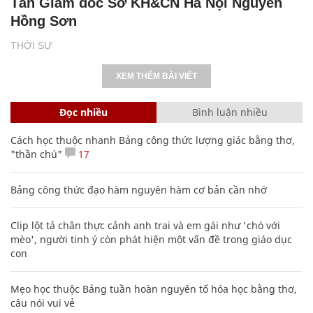
Tân Giám đốc Sở KH&CN Hà Nội Nguyễn
Hồng Sơn
THỜI SỰ
XEM THÊM BÀI VIẾT
Đọc nhiều
Bình luận nhiều
Cách học thuộc nhanh Bảng công thức lượng giác bằng thơ,
"thần chú"
17
Bảng công thức đạo hàm nguyên hàm cơ bản cần nhớ
Clip lột tả chân thực cảnh anh trai và em gái như 'chó với
mèo', người tinh ý còn phát hiện một vấn đề trong giáo dục
con
Mẹo học thuộc Bảng tuần hoàn nguyên tố hóa học bằng thơ,
câu nói vui vẻ