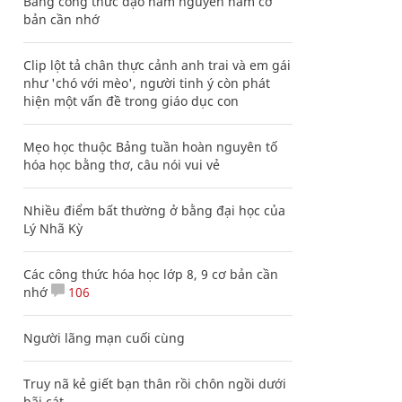
Bảng công thức đạo hàm nguyên hàm cơ
bản cần nhớ
Clip lột tả chân thực cảnh anh trai và em gái
như 'chó với mèo', người tinh ý còn phát
hiện một vấn đề trong giáo dục con
Mẹo học thuộc Bảng tuần hoàn nguyên tố
hóa học bằng thơ, câu nói vui vẻ
Nhiều điểm bất thường ở bằng đại học của
Lý Nhã Kỳ
Các công thức hóa học lớp 8, 9 cơ bản cần
nhớ
106
Người lãng mạn cuối cùng
Truy nã kẻ giết bạn thân rồi chôn ngồi dưới
bãi cát