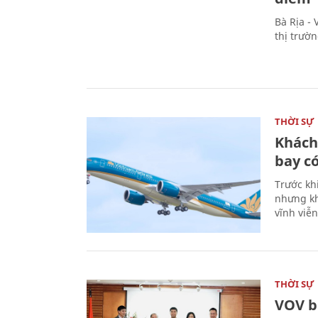
Bà Rịa -
thị trườ
THỜI SỰ
Khách
bay có
Trước kh
nhưng kh
vĩnh viễ
THỜI SỰ
VOV b