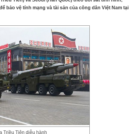
để bảo vệ tính mạng và tài sản của công dân Việt Nam tại
a Triều Tiên diễu hành