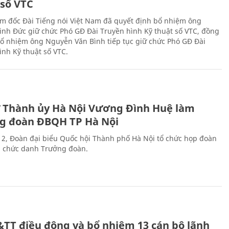
 số VTC
m đốc Đài Tiếng nói Việt Nam đã quyết định bổ nhiệm ông
nh Đức giữ chức Phó GĐ Đài Truyền hình Kỹ thuật số VTC, đồng
 bổ nhiệm ông Nguyễn Văn Bình tiếp tục giữ chức Phó GĐ Đài
ình Kỹ thuật số VTC.
ư Thành ủy Hà Nội Vương Đình Huệ làm
g đoàn ĐBQH TP Hà Nội
 2, Đoàn đại biểu Quốc hội Thành phố Hà Nội tổ chức họp đoàn
n chức danh Trưởng đoàn.
&TT điều động và bổ nhiệm 13 cán bộ lãnh