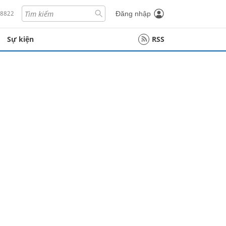
18822
Đăng nhập
Sự kiện
RSS