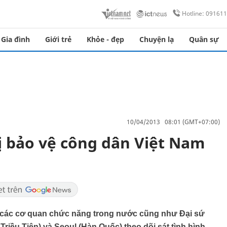
Hotline: 09161
Gia đình
Giới trẻ
Khỏe - đẹp
Chuyện lạ
Quân sự
10/04/2013 08:01 (GMT+07:00)
ị bảo vệ công dân Việt Nam
i các cơ quan chức năng trong nước cũng như Đại sứ
ều Tiên) và Seoul (Hàn Quốc) theo dõi sát tình hình,