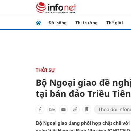
Đời sống
Thị trường
Thế giới
THỜI SỰ
Bộ Ngoại giao đề ngh
tại bán đảo Triều Tiên
Bộ Ngoại giao đang phối hợp chặt chẽ vớ
quán Việt Nam tại Bình Nhưỡng (CHDCND Tri