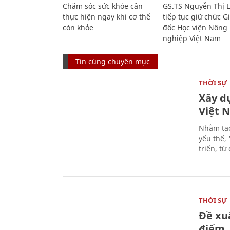
Chăm sóc sức khỏe cần
GS.TS Nguyễn Thị 
thực hiện ngay khi cơ thể
tiếp tục giữ chức 
còn khỏe
đốc Học viện Nông
nghiệp Việt Nam
Tin cùng chuyên mục
THỜI SỰ
Xây d
Việt 
Nhằm tạo
yếu thế,
triển, t
THỜI SỰ
Đề xu
điểm