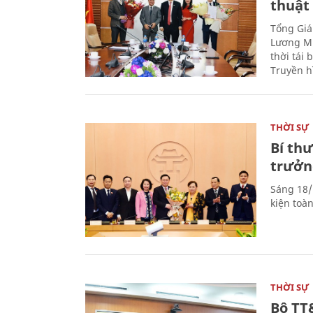
thuật
Tổng Giá
Lương Mi
thời tái
Truyền h
THỜI SỰ
Bí th
trưởn
Sáng 18/
kiện toà
THỜI SỰ
Bộ TT