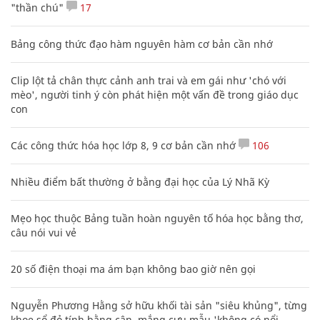
"thần chú"
17
Bảng công thức đạo hàm nguyên hàm cơ bản cần nhớ
Clip lột tả chân thực cảnh anh trai và em gái như 'chó với
mèo', người tinh ý còn phát hiện một vấn đề trong giáo dục
con
Các công thức hóa học lớp 8, 9 cơ bản cần nhớ
106
Nhiều điểm bất thường ở bằng đại học của Lý Nhã Kỳ
Mẹo học thuộc Bảng tuần hoàn nguyên tố hóa học bằng thơ,
câu nói vui vẻ
20 số điện thoại ma ám bạn không bao giờ nên gọi
Nguyễn Phương Hằng sở hữu khối tài sản "siêu khủng", từng
khoe sổ đỏ tính bằng cân, mắng cựu mẫu 'không có nổi