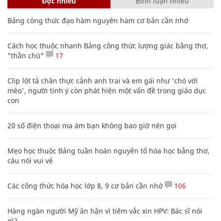
Đọc nhiều
Bình luận nhiều
Bảng công thức đạo hàm nguyên hàm cơ bản cần nhớ
Cách học thuộc nhanh Bảng công thức lượng giác bằng thơ,
"thần chú"
17
Clip lột tả chân thực cảnh anh trai và em gái như 'chó với
mèo', người tinh ý còn phát hiện một vấn đề trong giáo dục
con
20 số điện thoại ma ám bạn không bao giờ nên gọi
Mẹo học thuộc Bảng tuần hoàn nguyên tố hóa học bằng thơ,
câu nói vui vẻ
Các công thức hóa học lớp 8, 9 cơ bản cần nhớ
106
Hàng ngàn người Mỹ ân hận vì tiêm vắc xin HPV: Bác sĩ nói
gì?