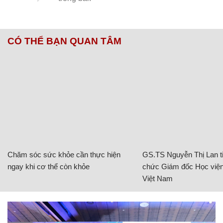
CÓ THỂ BẠN QUAN TÂM
Chăm sóc sức khỏe cần thực hiện
GS.TS Nguyễn Thị Lan ti
ngay khi cơ thể còn khỏe
chức Giám đốc Học viện
Việt Nam