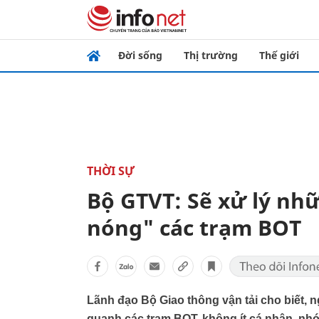
Đời sống
Thị trường
Thế giới
THỜI SỰ
Bộ GTVT: Sẽ xử lý nh
nóng" các trạm BOT
Lãnh đạo Bộ Giao thông vận tải cho biết,
quanh các tram BOT, không ít cá nhân, nh