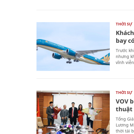
THỜI SỰ
Khách
bay có
Trước kh
nhưng kh
vĩnh viễ
THỜI SỰ
VOV b
thuật
Tổng Giá
Lương Mi
thời tái