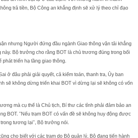
ông trả tiền, Bộ Công an khẳng định sẽ xử lý theo chỉ đạo
luận nhưng Người đứng đầu ngành Giao thông vận tải khẳng
 này. Bộ trưởng cho rằng BOT là chủ trương đúng trong bối
phát triển hạ tầng giao thông.
ai ở đâu phải giải quyết, cả kiểm toán, thanh tra, Ủy ban
nh sẽ không dừng triển khai BOT vì dừng lại sẽ không có vốn
ương mà cụ thể là Chủ tịch, Bí thư các tỉnh phải đảm bảo an
m nóng BOT. "Nếu trạm BOT có vấn đề sẽ không huy động được
rong tương lại", Bộ trưởng nói.
cũng cho biết với các trạm do Bộ quản lý, Bộ đang tiến hành