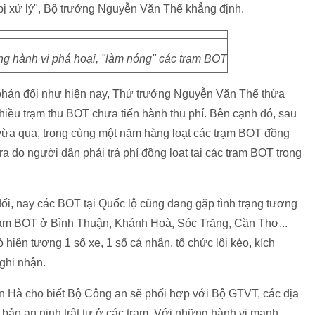
ị xử lý", Bộ trưởng Nguyễn Văn Thể khẳng định.
g hành vi phá hoại, "làm nóng" các trạm BOT
 phản đối như hiện nay, Thứ trưởng Nguyễn Văn Thể thừa
 nhiều trạm thu BOT chưa tiến hành thu phí. Bên cạnh đó, sau
 vừa qua, trong cùng một năm hàng loạt các trạm BOT đồng
a do người dân phải trả phí đồng loạt tại các trạm BOT trong
ối, nay các BOT tại Quốc lộ cũng đang gặp tình trạng tương
 trạm BOT ở Bình Thuận, Khánh Hoà, Sóc Trăng, Cần Thơ...
hiện tượng 1 số xe, 1 số cá nhân, tổ chức lôi kéo, kích
ghi nhận.
n Hà cho biết Bộ Công an sẽ phối hợp với Bộ GTVT, các địa
ảo an ninh trật tự ở các trạm. Với những hành vi manh