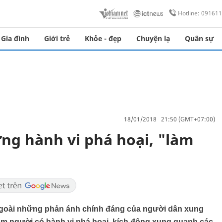
Hotline: 09161
Gia đình
Giới trẻ
Khỏe - đẹp
Chuyện lạ
Quân sự
18/01/2018 21:50 (GMT+07:00)
ững hành vi phá hoại, "làm
 ngoài những phản ánh chính đáng của người dân xung
óm người có hành vi phá hoại, kích động xung quanh các