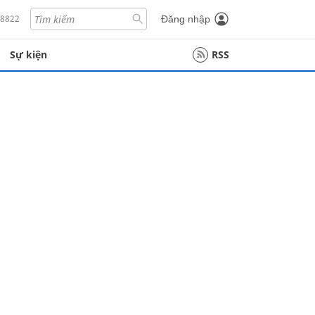
18822
Đăng nhập
Sự kiện
RSS