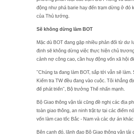
động như phá barie hay đến trạm dừng ở đó kh
của Thủ tướng.
Sẽ không dừng làm BOT
Mặc dù BOT đang gặp nhiều phản đối từ dư 
định sẽ không dừng việc thực hiện chủ trương
cảnh nợ công cao, cần huy động vốn xã hội để 
"Chúng ta đang làm BOT, sắp tới vẫn sẽ làm. S
Kiểm tra TW đều đang vào cuộc. Tôi khẳng đị
để phát triển", Bộ trưởng Thể nhấn mạnh.
Bộ Giao thông vận tải cũng đề nghị các địa ph
toàn giao thông, an ninh trật tự tại các điể
vốn làm cao tốc Bắc - Nam và các dự án khác t
Bên cạnh đó, lãnh đạo Bộ Giao thông vận tải 