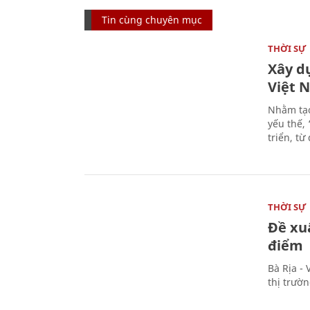
Tin cùng chuyên mục
THỜI SỰ
Xây d
Việt 
Nhằm tạo
yếu thế,
triển, t
THỜI SỰ
Đề xu
điểm
Bà Rịa -
thị trườ