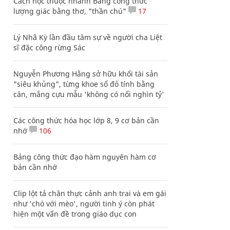
Cách học thuộc nhanh Bảng công thức
lượng giác bằng thơ, "thần chú"
17
Lý Nhã Kỳ lần đầu tâm sự về người cha Liệt
sĩ đặc công rừng Sác
Nguyễn Phương Hằng sở hữu khối tài sản
"siêu khủng", từng khoe sổ đỏ tính bằng
cân, mắng cựu mẫu 'không có nổi nghìn tỷ'
Các công thức hóa học lớp 8, 9 cơ bản cần
nhớ
106
Bảng công thức đạo hàm nguyên hàm cơ
bản cần nhớ
Clip lột tả chân thực cảnh anh trai và em gái
như 'chó với mèo', người tinh ý còn phát
hiện một vấn đề trong giáo dục con