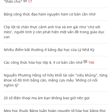
"thần chú"
17
Bảng công thức đạo hàm nguyên hàm cơ bản cần nhớ
Clip lột tả chân thực cảnh anh trai và em gái như 'chó với
mèo', người tinh ý còn phát hiện một vấn đề trong giáo dục
con
Nhiều điểm bất thường ở bằng đại học của Lý Nhã Kỳ
Các công thức hóa học lớp 8, 9 cơ bản cần nhớ
106
Nguyễn Phương Hằng sở hữu khối tài sản "siêu khủng", từng
khoe sổ đỏ tính bằng cân, mắng cựu mẫu 'không có nổi
nghìn tỷ'
20 số điện thoại ma ám bạn không bao giờ nên gọi
Mẹo học thuộc Bảng tuần hoàn nguyên tố hóa học bằng thơ,