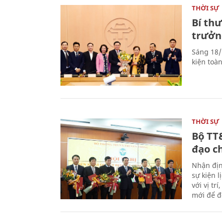
THỜI SỰ
Bí th
trưởn
Sáng 18/
kiện toà
THỜI SỰ
Bộ TT
đạo c
Nhận địn
sự kiện 
với vị tr
mới để đ