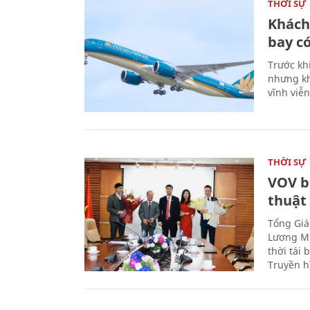
THỜI SỰ
Khách
bay có
Trước kh
nhưng kh
vĩnh viễ
THỜI SỰ
VOV b
thuật
Tổng Giá
Lương Mi
thời tái
Truyền h