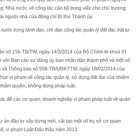
ng, Nhà nước về công tác cán bộ trong việc cho chủ trương
 ái người nhà của đồng chí Bí thư Thành ủy.
ước trong lãnh đạo, chỉ đạo công tác quản lý đất đai, trật tự
ận số 156-TB/TW, ngày 14/3/2014 của Bộ Chính trị khoá XI
đối với Ban cán sự đảng ủy ban nhân dân thành phố và một số
g và Thông báo số 558-TB/UBKTTW, ngày 18/02/2014 của
hục vi phạm về công tác quản lý, sử dụng đất đai của nhiệm
 thẩm quyền, không đúng pháp luật.
 sát, để các cơ quan, doanh nghiệp vi phạm pháp luật về quản
ự án đầu tư xây dựng mới, cải tạo một số trụ sở cơ quan
hố, vi phạm Luật Đấu thầu năm 2013.