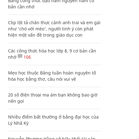
Bảng công thức đạo hàm nguyên hàm cơ
bản cần nhớ
Clip lột tả chân thực cảnh anh trai và em gái
như 'chó với mèo', người tinh ý còn phát
hiện một vấn đề trong giáo dục con
Các công thức hóa học lớp 8, 9 cơ bản cần
nhớ
106
Mẹo học thuộc Bảng tuần hoàn nguyên tố
hóa học bằng thơ, câu nói vui vẻ
20 số điện thoại ma ám bạn không bao giờ
nên gọi
Nhiều điểm bất thường ở bằng đại học của
Lý Nhã Kỳ
Nguyễn Phương Hằng sở hữu khối tài sản