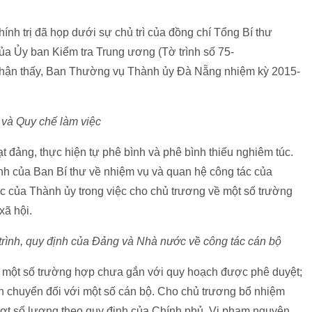
nh trị đã họp dưới sự chủ trì của đồng chí Tổng Bí thư
ủa Ủy ban Kiểm tra Trung ương (Tờ trình số 75-
nhận thấy, Ban Thường vụ Thành ủy Đà Nẵng nhiệm kỳ 2015-
 và Quy chế làm việc
đảng, thực hiện tự phê bình và phê bình thiếu nghiêm túc.
nh của Ban Bí thư về nhiệm vụ và quan hệ công tác của
ệc của Thành ủy trong việc cho chủ trương về một số trường
xã hội.
 trình, quy định của Đảng và Nhà nước về công tác cán bộ
ng một số trường hợp chưa gắn với quy hoạch được phê duyệt;
ân chuyển đối với một số cán bộ. Cho chủ trương bổ nhiệm
ợt số lượng theo quy định của Chính phủ. Vi phạm nguyên