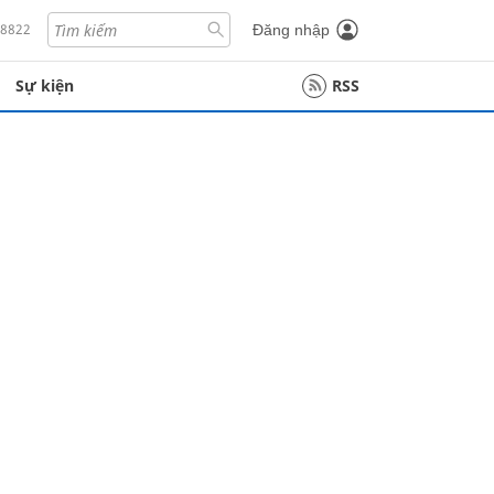
18822
Đăng nhập
Sự kiện
RSS