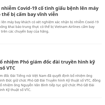
 nhiễm Covid-19 cố tình giấu bệnh lên máy
 thể bị cấm bay vĩnh viễn
i lên máy bay khách có xét nghiệm xác nhận bị nhiễm Covid-19
ông khai báo trung thực có thể bị Vietnam Airlines cấm bay
n trên các chuyến bay của hãng.
ổ nhiệm Phó giám đốc đài truyền hình kỹ
 số VTC
m đốc Đài Tiếng nói Việt Nam đã quyết định bổ nhiệm ông
nh Đức giữ chức Phó GĐ Đài Truyền hình Kỹ thuật số VTC, đồng
 bổ nhiệm ông Nguyễn Văn Bình tiếp tục giữ chức Phó GĐ Đài
ình Kỹ thuật số VTC.