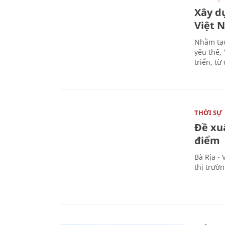
Xây d
Việt 
Nhằm tạo
yếu thế,
triển, t
THỜI SỰ
Đề xu
điểm
Bà Rịa -
thị trườ