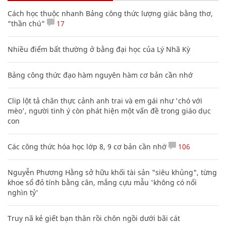
Cách học thuộc nhanh Bảng công thức lượng giác bằng thơ,
"thần chú"
17
Nhiều điểm bất thường ở bằng đại học của Lý Nhã Kỳ
Bảng công thức đạo hàm nguyên hàm cơ bản cần nhớ
Clip lột tả chân thực cảnh anh trai và em gái như 'chó với
mèo', người tinh ý còn phát hiện một vấn đề trong giáo dục
con
Các công thức hóa học lớp 8, 9 cơ bản cần nhớ
106
Nguyễn Phương Hằng sở hữu khối tài sản "siêu khủng", từng
khoe sổ đỏ tính bằng cân, mắng cựu mẫu 'không có nổi
nghìn tỷ'
Truy nã kẻ giết bạn thân rồi chôn ngồi dưới bãi cát