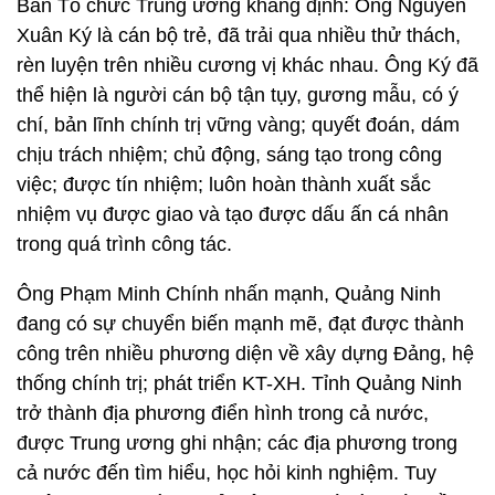
Ban Tổ chức Trung ương khẳng định: Ông Nguyễn
Xuân Ký là cán bộ trẻ, đã trải qua nhiều thử thách,
rèn luyện trên nhiều cương vị khác nhau. Ông Ký đã
thể hiện là người cán bộ tận tụy, gương mẫu, có ý
chí, bản lĩnh chính trị vững vàng; quyết đoán, dám
chịu trách nhiệm; chủ động, sáng tạo trong công
việc; được tín nhiệm; luôn hoàn thành xuất sắc
nhiệm vụ được giao và tạo được dấu ấn cá nhân
trong quá trình công tác.
Ông Phạm Minh Chính nhấn mạnh, Quảng Ninh
đang có sự chuyển biến mạnh mẽ, đạt được thành
công trên nhiều phương diện về xây dựng Đảng, hệ
thống chính trị; phát triển KT-XH. Tỉnh Quảng Ninh
trở thành địa phương điển hình trong cả nước,
được Trung ương ghi nhận; các địa phương trong
cả nước đến tìm hiểu, học hỏi kinh nghiệm. Tuy