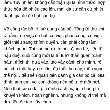
làm. Tuy nhiên, không cẩn thận lại là hình thức, hợp
thức hóa để phiếu cao lên, mai kia cứ căn cứ phiếu
đánh giá để đề bạt cán bộ.
Về công tác bố trí, sử dụng cán bộ, Tổng Bí thư chỉ
ra rằng, có việc đề bạt, có việc phân công, có việc
giới thiệu sang chính quyền, cần phải công tâm,
khách quan. Tại sao người ta nói: Quan hệ, tiền tệ,
hậu duệ, cuối cùng mới là trí tuệ? thân quen “cánh
hẩu”, thích thì đưa vào, tạo vây cánh cho mình, rồi
nói cho thật hay, cơ cấu, độ tuổi thế này, triển vọng
thế nọ… đều liên quan đến đánh giá cán bộ cả. Gia
đình, anh em, vợ con không nên bố trí ở một nơi.
Nếu thật sự có tài, gia đình cách mạng, chúng ta
khuyến khích, hoan nghênh, nhưng không vì thế mà
đưa lên để tạo vây cánh.