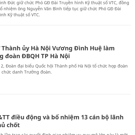
nh Đức giữ chức Phó GĐ Đài Truyền hình Kỹ thuật số VTC, đồng
 bổ nhiệm ông Nguyễn Văn Bình tiếp tục giữ chức Phó GĐ Đài
ình Kỹ thuật số VTC.
ư Thành ủy Hà Nội Vương Đình Huệ làm
g đoàn ĐBQH TP Hà Nội
 2, Đoàn đại biểu Quốc hội Thành phố Hà Nội tổ chức họp đoàn
n chức danh Trưởng đoàn.
&TT điều động và bổ nhiệm 13 cán bộ lãnh
hủ chốt
h lần trao các quyết định giao nhiệm vụ quy mô lớn này là một