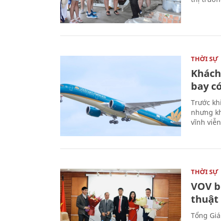
THỜI SỰ
Khách
bay có
Trước kh
nhưng kh
vĩnh viễ
THỜI SỰ
VOV b
thuật
Tổng Giá