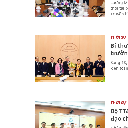
Lương Mi
thời tái
Truyền h
THỜI SỰ
Bí th
trưởn
Sáng 18/
kiện toà
THỜI SỰ
Bộ TT
đạo c
Nhận địn