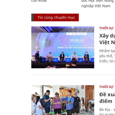
còn khỏe
đốc Học viện Nông
nghiệp Việt Nam
Tin cùng chuyên mục
THỜI SỰ
Xây d
Việt 
Nhằm tạo
yếu thế,
triển, t
THỜI SỰ
Đề xu
điểm
Bà Rịa -
thị trườ