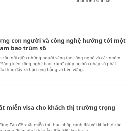
phát triển sinh kế
ựng con người và công nghệ hướng tới một
Nam bao trùm số
 cầu nối giữa những người sáng tạo công nghệ và các nhóm
 “Sáng kiến công nghệ bao trùm” giúp họ hòa nhập và phát
ừ đó thúc đẩy xã hội công bằng và bền vững.
ất miễn visa cho khách thị trường trọng
 Vũng Tàu đề xuất miễn thị thực nhập cảnh đối với khách ở các
ng trọng điểm như châu Âu, Bắc Mỹ, Australia.