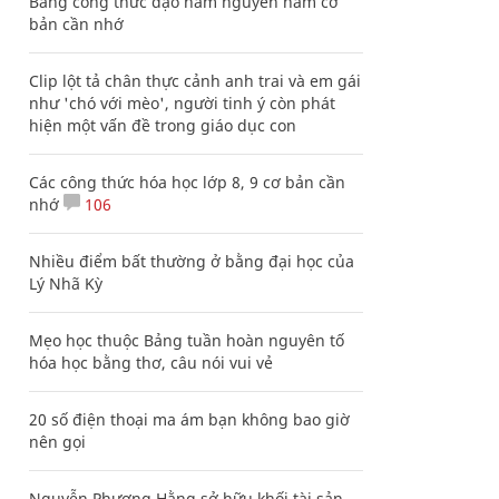
Bảng công thức đạo hàm nguyên hàm cơ
bản cần nhớ
Clip lột tả chân thực cảnh anh trai và em gái
như 'chó với mèo', người tinh ý còn phát
hiện một vấn đề trong giáo dục con
Các công thức hóa học lớp 8, 9 cơ bản cần
nhớ
106
Nhiều điểm bất thường ở bằng đại học của
Lý Nhã Kỳ
Mẹo học thuộc Bảng tuần hoàn nguyên tố
hóa học bằng thơ, câu nói vui vẻ
20 số điện thoại ma ám bạn không bao giờ
nên gọi
Nguyễn Phương Hằng sở hữu khối tài sản