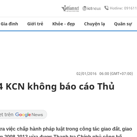
Hotline: 09161
Gia đình
Giới trẻ
Khỏe - đẹp
Chuyện lạ
Quân sự
02/01/2016 06:00 (GMT+07:00)
 4 KCN không báo cáo Thủ
a việc chấp hành pháp luật trong công tác giao đất, giao
oạn 2008-2013 vừa được Thanh tra Chính phủ công bố.