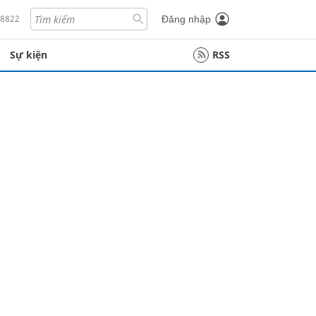
18822
Đăng nhập
Sự kiện
RSS