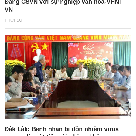
Đảng CSVN với sự nghiệp văn hóa-VHNT
VN
THỜI SỰ
Đắk Lắk: Bệnh nhân bị đồn nhiễm virus