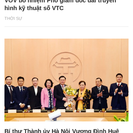
VOV bổ nhiệm Phó giám đốc đài truyền
hình kỹ thuật số VTC
THỜI SỰ
Bí thư Thành ủy Hà Nội Vương Đình Huệ