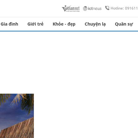
Hotline: 09161
Gia đình
Giới trẻ
Khỏe - đẹp
Chuyện lạ
Quân sự