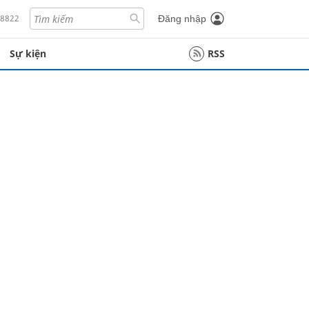
18822
Đăng nhập
Sự kiện
RSS