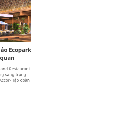
Đảo Ecopark
c quan
sland Restaurant
àng sang trọng
 Accor- Tập đoàn