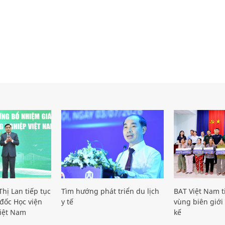
hị Lan tiếp tục
Tìm hướng phát triển du lịch
BAT Việt Nam t
đốc Học viện
y tế
vùng biên giới 
iệt Nam
kế