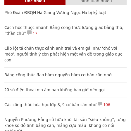
Đọc nhiều
Bình luận nhiều
Phó Đoàn ĐBQH Hà Giang Vương Ngọc Hà bị kỷ luật
Cách học thuộc nhanh Bảng công thức lượng giác bằng thơ,
"thần chú"
17
Clip lột tả chân thực cảnh anh trai và em gái như 'chó với
mèo', người tinh ý còn phát hiện một vấn đề trong giáo dục
con
Bảng công thức đạo hàm nguyên hàm cơ bản cần nhớ
20 số điện thoại ma ám bạn không bao giờ nên gọi
Các công thức hóa học lớp 8, 9 cơ bản cần nhớ
106
Nguyễn Phương Hằng sở hữu khối tài sản "siêu khủng", từng
khoe sổ đỏ tính bằng cân, mắng cựu mẫu 'không có nổi