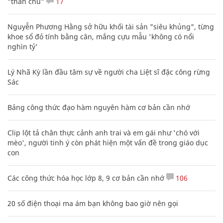
"thần chú"
17
Nguyễn Phương Hằng sở hữu khối tài sản "siêu khủng", từng
khoe sổ đỏ tính bằng cân, mắng cựu mẫu 'không có nổi
nghìn tỷ'
Lý Nhã Kỳ lần đầu tâm sự về người cha Liệt sĩ đặc công rừng
Sác
Bảng công thức đạo hàm nguyên hàm cơ bản cần nhớ
Clip lột tả chân thực cảnh anh trai và em gái như 'chó với
mèo', người tinh ý còn phát hiện một vấn đề trong giáo dục
con
Các công thức hóa học lớp 8, 9 cơ bản cần nhớ
106
20 số điện thoại ma ám bạn không bao giờ nên gọi