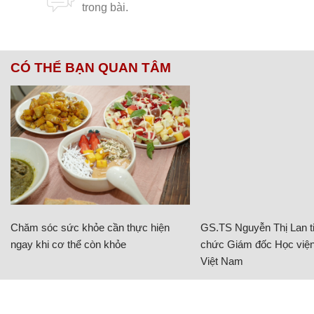
CÓ THỂ BẠN QUAN TÂM
Chăm sóc sức khỏe cần thực hiện
GS.TS Nguyễn Thị Lan ti
ngay khi cơ thể còn khỏe
chức Giám đốc Học viện
Việt Nam