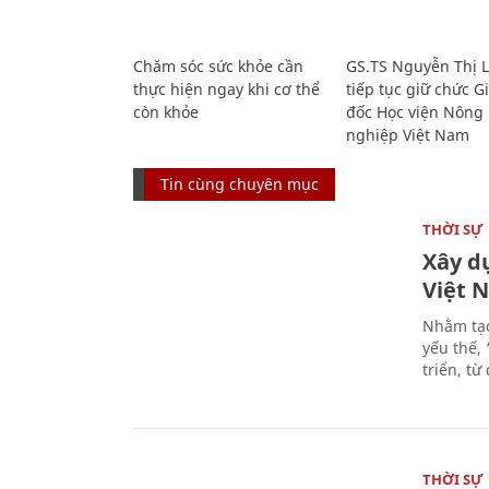
Chăm sóc sức khỏe cần
GS.TS Nguyễn Thị 
thực hiện ngay khi cơ thể
tiếp tục giữ chức 
còn khỏe
đốc Học viện Nông
nghiệp Việt Nam
Tin cùng chuyên mục
THỜI SỰ
Xây d
Việt 
Nhằm tạo
yếu thế,
triển, t
THỜI SỰ