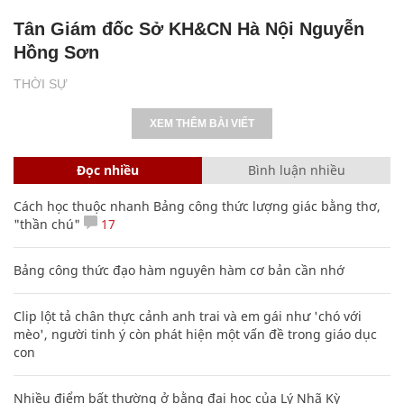
Tân Giám đốc Sở KH&CN Hà Nội Nguyễn
Hồng Sơn
THỜI SỰ
XEM THÊM BÀI VIẾT
Đọc nhiều
Bình luận nhiều
Cách học thuộc nhanh Bảng công thức lượng giác bằng thơ,
"thần chú"
17
Bảng công thức đạo hàm nguyên hàm cơ bản cần nhớ
Clip lột tả chân thực cảnh anh trai và em gái như 'chó với
mèo', người tinh ý còn phát hiện một vấn đề trong giáo dục
con
Nhiều điểm bất thường ở bằng đại học của Lý Nhã Kỳ