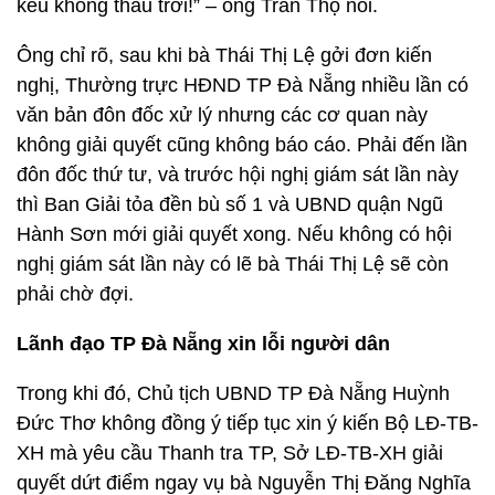
kêu không thấu trời!” – ông Trần Thọ nói.
Ông chỉ rõ, sau khi bà Thái Thị Lệ gởi đơn kiến
nghị, Thường trực HĐND TP Đà Nẵng nhiều lần có
văn bản đôn đốc xử lý nhưng các cơ quan này
không giải quyết cũng không báo cáo. Phải đến lần
đôn đốc thứ tư, và trước hội nghị giám sát lần này
thì Ban Giải tỏa đền bù số 1 và UBND quận Ngũ
Hành Sơn mới giải quyết xong. Nếu không có hội
nghị giám sát lần này có lẽ bà Thái Thị Lệ sẽ còn
phải chờ đợi.
Lãnh đạo TP Đà Nẵng xin lỗi người dân
Trong khi đó, Chủ tịch UBND TP Đà Nẵng Huỳnh
Đức Thơ không đồng ý tiếp tục xin ý kiến Bộ LĐ-TB-
XH mà yêu cầu Thanh tra TP, Sở LĐ-TB-XH giải
quyết dứt điểm ngay vụ bà Nguyễn Thị Đăng Nghĩa