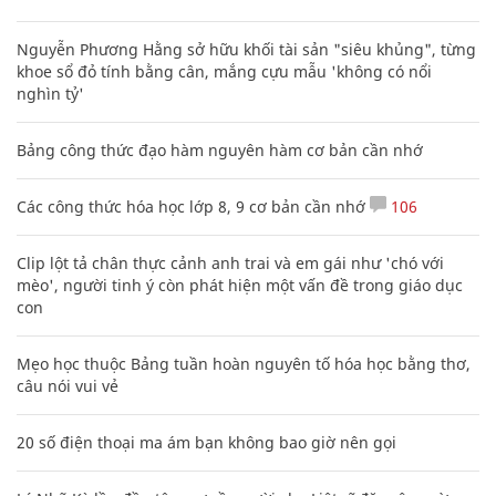
Nguyễn Phương Hằng sở hữu khối tài sản "siêu khủng", từng
khoe sổ đỏ tính bằng cân, mắng cựu mẫu 'không có nổi
nghìn tỷ'
Bảng công thức đạo hàm nguyên hàm cơ bản cần nhớ
Các công thức hóa học lớp 8, 9 cơ bản cần nhớ
106
Clip lột tả chân thực cảnh anh trai và em gái như 'chó với
mèo', người tinh ý còn phát hiện một vấn đề trong giáo dục
con
Mẹo học thuộc Bảng tuần hoàn nguyên tố hóa học bằng thơ,
câu nói vui vẻ
20 số điện thoại ma ám bạn không bao giờ nên gọi