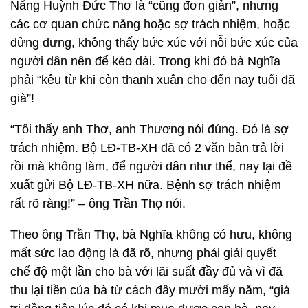
Nẵng Huỳnh Đức Thơ là “cũng đơn giản”, nhưng
các cơ quan chức năng hoặc sợ trách nhiệm, hoặc
dửng dưng, không thấy bức xúc với nỗi bức xúc của
người dân nên để kéo dài. Trong khi đó bà Nghĩa
phải “kêu từ khi còn thanh xuân cho đến nay tuổi đã
già”!
“Tôi thấy anh Thơ, anh Thương nói đúng. Đó là sợ
trách nhiệm. Bộ LĐ-TB-XH đã có 2 văn bản trả lời
rồi mà không làm, để người dân như thế, nay lại đề
xuất gửi Bộ LĐ-TB-XH nữa. Bệnh sợ trách nhiệm
rất rõ ràng!” – ông Trần Thọ nói.
Theo ông Trần Thọ, bà Nghĩa không có hưu, không
mất sức lao động là đã rõ, nhưng phải giải quyết
chế độ một lần cho bà với lãi suất đầy đủ và vì đã
thu lại tiền của bà từ cách đây mười mấy năm, “giá