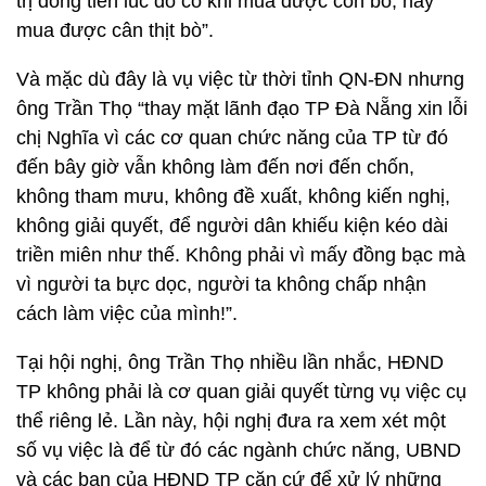
trị đồng tiền lúc đó có khi mua được con bò, nay
mua được cân thịt bò”.
Và mặc dù đây là vụ việc từ thời tỉnh QN-ĐN nhưng
ông Trần Thọ “thay mặt lãnh đạo TP Đà Nẵng xin lỗi
chị Nghĩa vì các cơ quan chức năng của TP từ đó
đến bây giờ vẫn không làm đến nơi đến chốn,
không tham mưu, không đề xuất, không kiến nghị,
không giải quyết, để người dân khiếu kiện kéo dài
triền miên như thế. Không phải vì mấy đồng bạc mà
vì người ta bực dọc, người ta không chấp nhận
cách làm việc của mình!”.
Tại hội nghị, ông Trần Thọ nhiều lần nhắc, HĐND
TP không phải là cơ quan giải quyết từng vụ việc cụ
thể riêng lẻ. Lần này, hội nghị đưa ra xem xét một
số vụ việc là để từ đó các ngành chức năng, UBND
và các ban của HĐND TP căn cứ để xử lý những