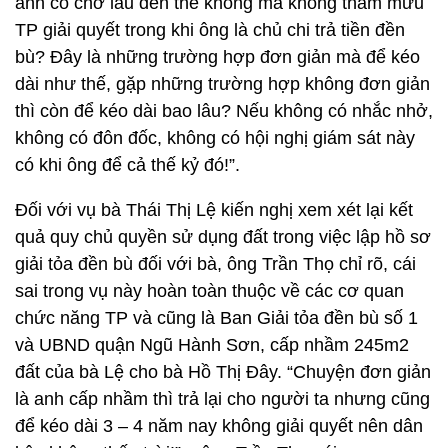
anh có chờ lâu đến thế không mà không tham mưu
TP giải quyết trong khi ông là chủ chi trả tiền đền
bù? Đây là những trường hợp đơn giản mà để kéo
dài như thế, gặp những trường hợp không đơn giản
thì còn để kéo dài bao lâu? Nếu không có nhắc nhở,
không có đôn đốc, không có hội nghị giám sát này
có khi ông để cả thế kỷ đó!”.
Đối với vụ bà Thái Thị Lệ kiến nghị xem xét lại kết
quả quy chủ quyền sử dụng đất trong việc lập hồ sơ
giải tỏa đền bù đối với bà, ông Trần Thọ chỉ rõ, cái
sai trong vụ này hoàn toàn thuộc về các cơ quan
chức năng TP và cũng là Ban Giải tỏa đền bù số 1
và UBND quận Ngũ Hành Sơn, cấp nhầm 245m2
đất của bà Lệ cho bà Hồ Thị Đây. “Chuyện đơn giản
là anh cấp nhầm thì trả lại cho người ta nhưng cũng
để kéo dài 3 – 4 năm nay không giải quyết nên dân