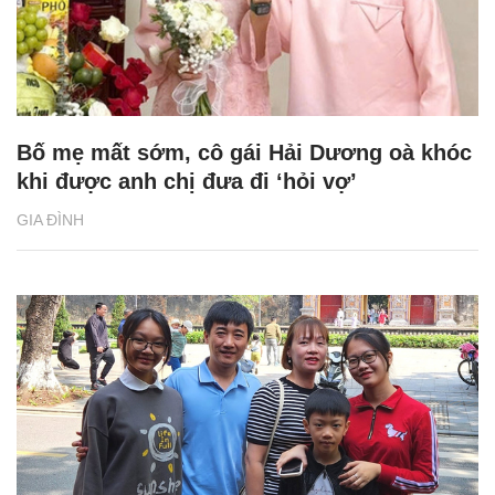
Bố mẹ mất sớm, cô gái Hải Dương oà khóc
khi được anh chị đưa đi ‘hỏi vợ’
GIA ĐÌNH