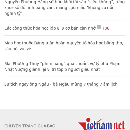
Nguyễn Phương Hằng sở hữu khối tài sản "siêu khủng", từng
khoe sổ đỏ tính bằng cân, mắng cựu mẫu 'không có nổi
nghìn tỷ'
Các công thức hóa học lớp 8, 9 cơ bản cần nhớ
106
Mẹo học thuộc Bảng tuần hoàn nguyên tố hóa học bằng thơ,
câu nói vui vẻ
Mai Phương Thúy "phím hàng" quá chuẩn, vợ tỷ phú Phạm
Nhật Vượng giành lại vị trí top 5 người giàu nhất
Sự tích ngày ông Ngâu - bà Ngâu mùng 7 tháng 7 âm lịch
CHUYÊN TRANG CỦA BÁO