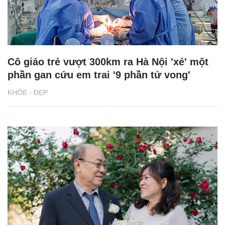
Cô giáo trẻ vượt 300km ra Hà Nội 'xẻ' một
phần gan cứu em trai '9 phần tử vong'
KHỎE - ĐẸP