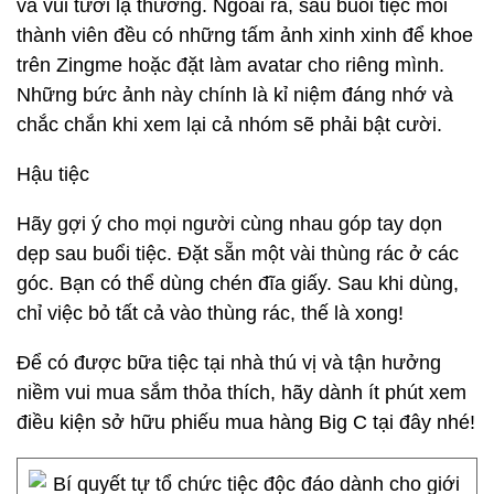
và vui tươi lạ thường. Ngoài ra, sau buổi tiệc mỗi
thành viên đều có những tấm ảnh xinh xinh để khoe
trên Zingme hoặc đặt làm avatar cho riêng mình.
Những bức ảnh này chính là kỉ niệm đáng nhớ và
chắc chắn khi xem lại cả nhóm sẽ phải bật cười.
Hậu tiệc
Hãy gợi ý cho mọi người cùng nhau góp tay dọn
dẹp sau buổi tiệc. Đặt sẵn một vài thùng rác ở các
góc. Bạn có thể dùng chén đĩa giấy. Sau khi dùng,
chỉ việc bỏ tất cả vào thùng rác, thế là xong!
Để có được bữa tiệc tại nhà thú vị và tận hưởng
niềm vui mua sắm thỏa thích, hãy dành ít phút xem
điều kiện sở hữu phiếu mua hàng Big C tại đây nhé!