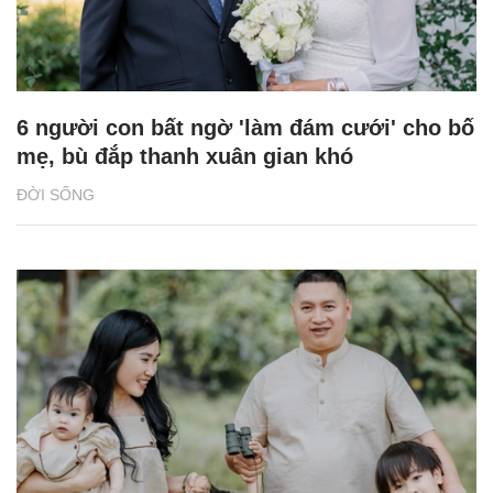
6 người con bất ngờ 'làm đám cưới' cho bố
mẹ, bù đắp thanh xuân gian khó
ĐỜI SỐNG