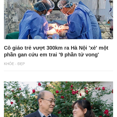
Cô giáo trẻ vượt 300km ra Hà Nội 'xẻ' một
phần gan cứu em trai '9 phần tử vong'
KHỎE - ĐẸP