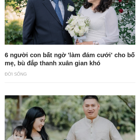
6 người con bất ngờ 'làm đám cưới' cho bố
mẹ, bù đắp thanh xuân gian khó
ĐỜI SỐNG