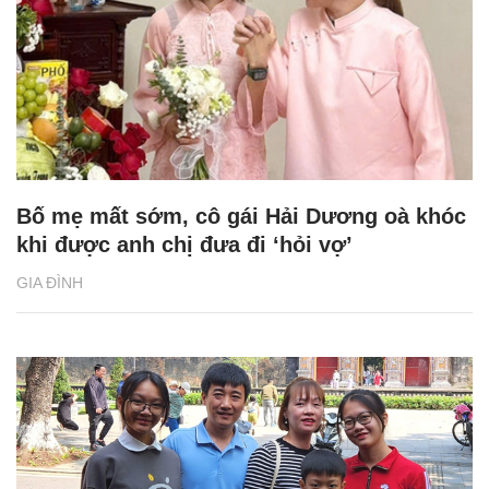
Bố mẹ mất sớm, cô gái Hải Dương oà khóc
khi được anh chị đưa đi ‘hỏi vợ’
GIA ĐÌNH