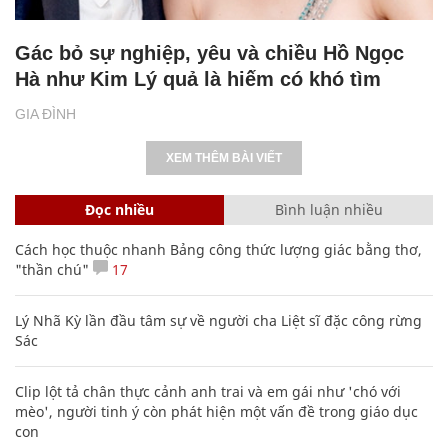
Gác bỏ sự nghiệp, yêu và chiều Hồ Ngọc
Hà như Kim Lý quả là hiếm có khó tìm
GIA ĐÌNH
XEM THÊM BÀI VIẾT
Đọc nhiều
Bình luận nhiều
Cách học thuộc nhanh Bảng công thức lượng giác bằng thơ,
"thần chú"
17
Lý Nhã Kỳ lần đầu tâm sự về người cha Liệt sĩ đặc công rừng
Sác
Clip lột tả chân thực cảnh anh trai và em gái như 'chó với
mèo', người tinh ý còn phát hiện một vấn đề trong giáo dục
con