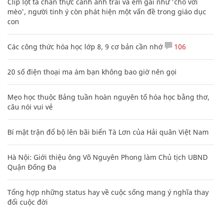
Clip lột tả chân thực cảnh anh trai và em gái như 'chó với
mèo', người tinh ý còn phát hiện một vấn đề trong giáo dục
con
Các công thức hóa học lớp 8, 9 cơ bản cần nhớ
106
20 số điện thoại ma ám bạn không bao giờ nên gọi
Mẹo học thuộc Bảng tuần hoàn nguyên tố hóa học bằng thơ,
câu nói vui vẻ
Bí mật trận đổ bộ lên bãi biển Tà Lơn của Hải quân Việt Nam
Hà Nội: Giới thiệu ông Võ Nguyên Phong làm Chủ tịch UBND
Quận Đống Đa
Tổng hợp những status hay về cuộc sống mang ý nghĩa thay
đổi cuộc đời