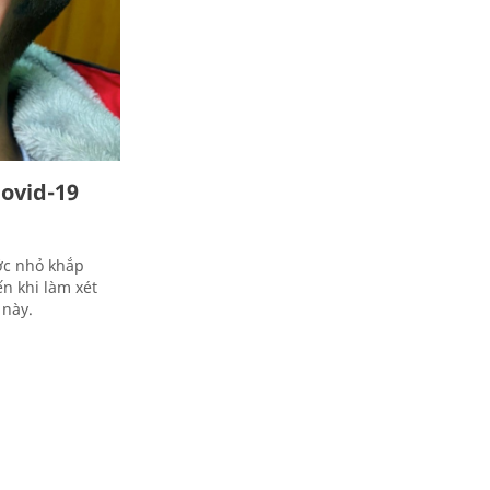
ovid-19
ớc nhỏ khắp
n khi làm xét
 này.