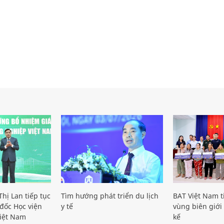
hị Lan tiếp tục
Tìm hướng phát triển du lịch
BAT Việt Nam t
đốc Học viện
y tế
vùng biên giới 
iệt Nam
kế