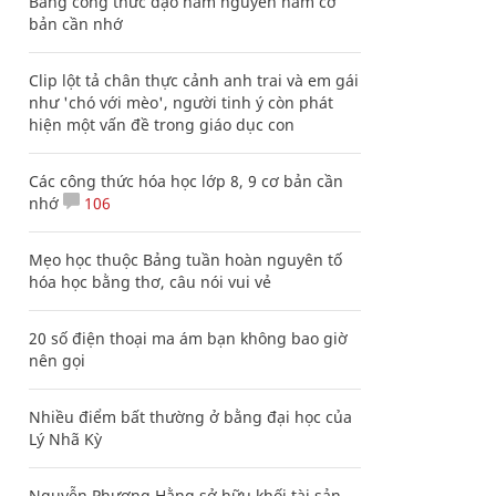
Bảng công thức đạo hàm nguyên hàm cơ
bản cần nhớ
Clip lột tả chân thực cảnh anh trai và em gái
như 'chó với mèo', người tinh ý còn phát
hiện một vấn đề trong giáo dục con
Các công thức hóa học lớp 8, 9 cơ bản cần
nhớ
106
Mẹo học thuộc Bảng tuần hoàn nguyên tố
hóa học bằng thơ, câu nói vui vẻ
20 số điện thoại ma ám bạn không bao giờ
nên gọi
Nhiều điểm bất thường ở bằng đại học của
Lý Nhã Kỳ
Nguyễn Phương Hằng sở hữu khối tài sản