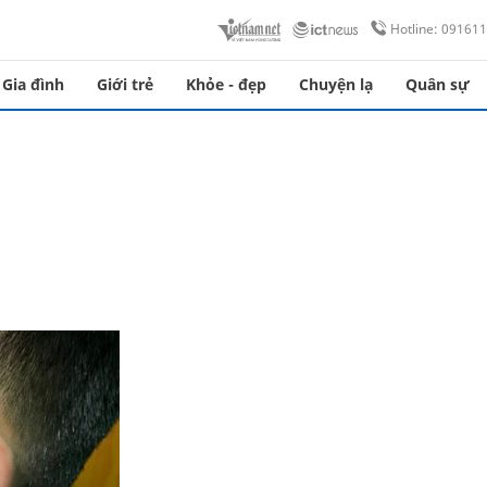
Hotline: 09161
Gia đình
Giới trẻ
Khỏe - đẹp
Chuyện lạ
Quân sự