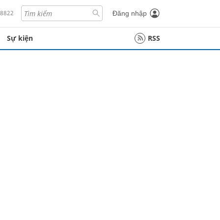
18822
Đăng nhập
Sự kiện
RSS