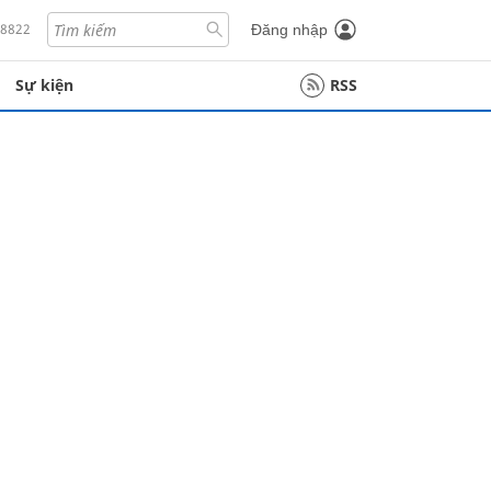
18822
Đăng nhập
Sự kiện
RSS