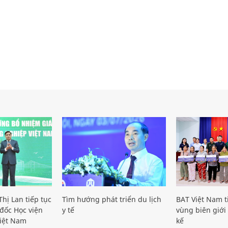
hị Lan tiếp tục
Tìm hướng phát triển du lịch
BAT Việt Nam t
đốc Học viện
y tế
vùng biên giới 
iệt Nam
kế