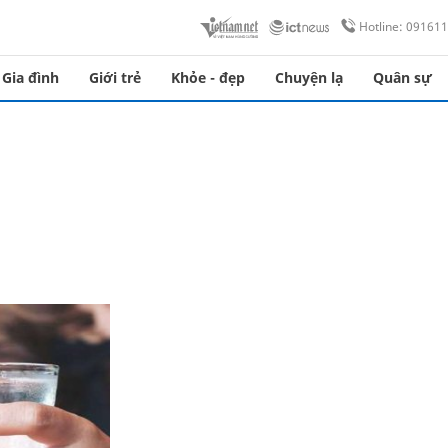
Hotline: 09161
Gia đình
Giới trẻ
Khỏe - đẹp
Chuyện lạ
Quân sự