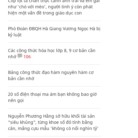
Clip lột tả chân thực cảnh anh trai và em gái
như 'chó với mèo', người tinh ý còn phát
hiện một vấn đề trong giáo dục con
Phó Đoàn ĐBQH Hà Giang Vương Ngọc Hà bị
kỷ luật
Các công thức hóa học lớp 8, 9 cơ bản cần
nhớ
106
Bảng công thức đạo hàm nguyên hàm cơ
bản cần nhớ
20 số điện thoại ma ám bạn không bao giờ
nên gọi
Nguyễn Phương Hằng sở hữu khối tài sản
"siêu khủng", từng khoe sổ đỏ tính bằng
cân, mắng cựu mẫu 'không có nổi nghìn tỷ'