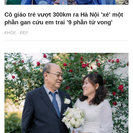
Cô giáo trẻ vượt 300km ra Hà Nội 'xẻ' một
phần gan cứu em trai '9 phần tử vong'
KHỎE - ĐẸP