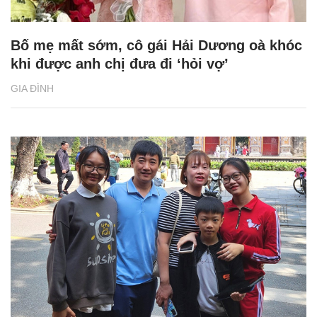
Bố mẹ mất sớm, cô gái Hải Dương oà khóc
khi được anh chị đưa đi ‘hỏi vợ’
GIA ĐÌNH