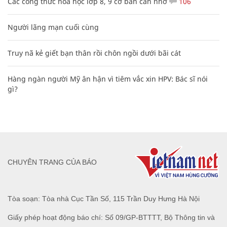
Các công thức hóa học lớp 8, 9 cơ bản cần nhớ
106
Người lãng mạn cuối cùng
Truy nã kẻ giết bạn thân rồi chôn ngồi dưới bãi cát
Hàng ngàn người Mỹ ân hận vì tiêm vắc xin HPV: Bác sĩ nói
gì?
CHUYÊN TRANG CỦA BÁO
Tòa soạn: Tòa nhà Cục Tần Số, 115 Trần Duy Hưng Hà Nội
Giấy phép hoạt động báo chí: Số 09/GP-BTTTT, Bộ Thông tin và