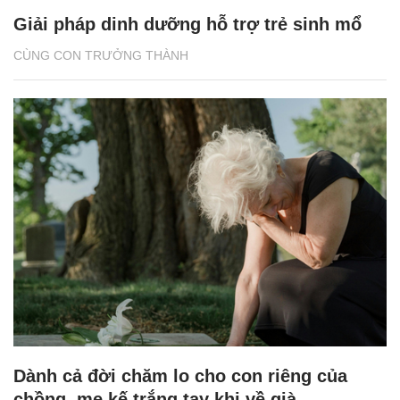
Giải pháp dinh dưỡng hỗ trợ trẻ sinh mổ
CÙNG CON TRƯỞNG THÀNH
Dành cả đời chăm lo cho con riêng của
chồng, mẹ kế trắng tay khi về già