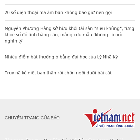
Diễn viên Võ Hoài Nam: 5 bố con luôn an
tâm khi có bà xã quán xuyến
GIA ĐÌNH
XEM THÊM BÀI VIẾT
Đọc nhiều
Bình luận nhiều