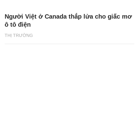
NHỊP SỐNG
Tổng quan Phát triển bền vững 2024 của
BAT Việt Nam: Những thành tựu ấn tượng