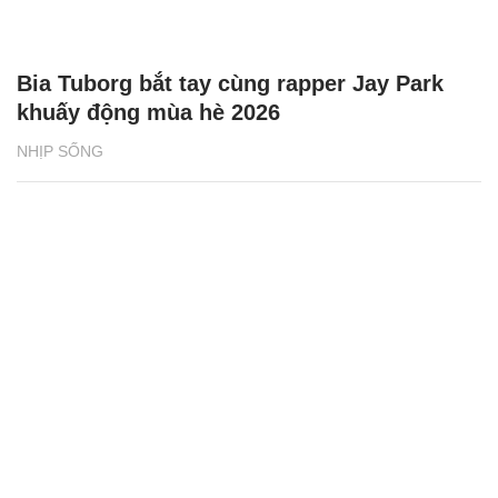
Chăm sóc sức khỏe cần thực hiện
GS.TS Nguyễn Thị Lan ti
ngay khi cơ thể còn khỏe
chức Giám đốc Học viện
Việt Nam
BAT Việt Nam tiếp sức phụ nữ vùng biên
giới phát triển sinh kế