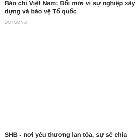
2 giải đấu Taekwondo kịch tính trong tuần
lễ thể thao của CJ K Festa 2025
NHỊP SỐNG