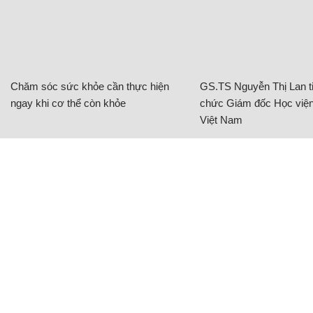
Bảng điện tử thông báo ga kế tiếp được đặt dọc
khoang tàu để hành khách dễ dàng quan sát.
Hiện tại mô hình chỉ là bộ khung, các thiết bị điện
tử chưa được lắp đặt. Trong ảnh là phần hướng
dẫn thoát hiểm trong trường hợp khẩn cấp với
phần dịch nghĩa có chỗ bị sai chính tả, và rất máy
móc.
Nguyễn Cường