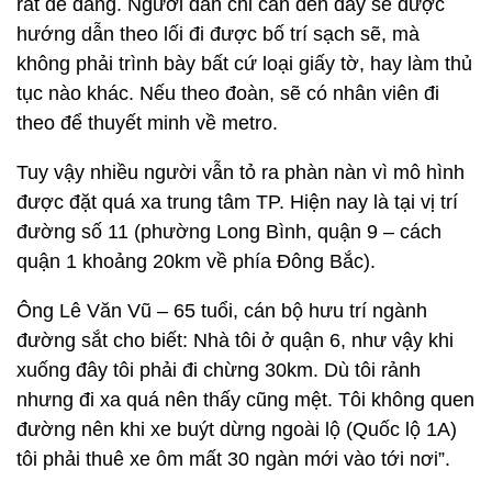
rất dễ dàng. Người dân chỉ cần đến đây sẽ được
hướng dẫn theo lối đi được bố trí sạch sẽ, mà
không phải trình bày bất cứ loại giấy tờ, hay làm thủ
tục nào khác. Nếu theo đoàn, sẽ có nhân viên đi
theo để thuyết minh về metro.
Tuy vậy nhiều người vẫn tỏ ra phàn nàn vì mô hình
được đặt quá xa trung tâm TP. Hiện nay là tại vị trí
đường số 11 (phường Long Bình, quận 9 – cách
quận 1 khoảng 20km về phía Đông Bắc).
Ông Lê Văn Vũ – 65 tuổi, cán bộ hưu trí ngành
đường sắt cho biết: Nhà tôi ở quận 6, như vậy khi
xuống đây tôi phải đi chừng 30km. Dù tôi rảnh
nhưng đi xa quá nên thấy cũng mệt. Tôi không quen
đường nên khi xe buýt dừng ngoài lộ (Quốc lộ 1A)
tôi phải thuê xe ôm mất 30 ngàn mới vào tới nơi”.