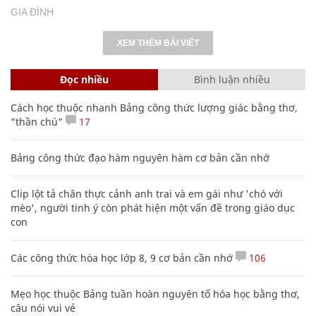
SHB - nơi yêu thương lan tỏa, sự sẻ chia
chạm đến trái tim
NHỊP SỐNG