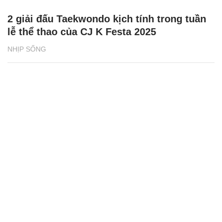
Tuyên Quang: Tài xế tố bị giữ xe, đòi tiền
chuộc 500 triệu đồng
ĐỜI SỐNG