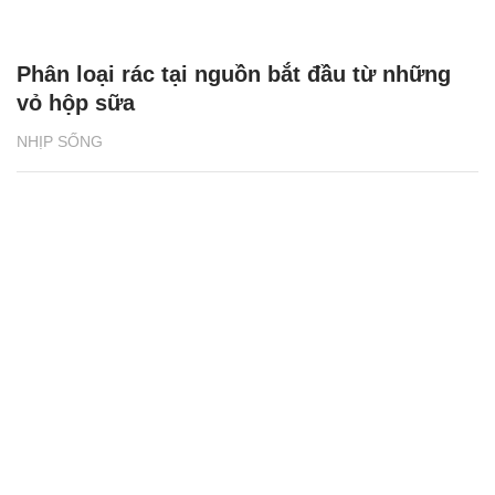
NHỊP SỐNG
Bia Tuborg bắt tay cùng rapper Jay Park
khuấy động mùa hè 2026