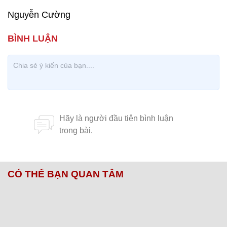
Khu vực dành cho người khuyết tật đi xe lăn.
Cánh cửa thông giữa các khoang tàu có độ rộng
0,9m, được thiết kế đơn giản, tiện lợi.
Khoang lái được bố trí ở đầu và cuối hai toa (1 và
3). Khoang được tách biệt với khu vực hành
khách bằng vách ngăn. Lái tàu có thể quan sát
hành khách bằng hệ thống camere được bố trí tại
các khoang. Tại đây cũng sẽ có hộp đen để ghi
lại dữ liệu của chuyến đi.