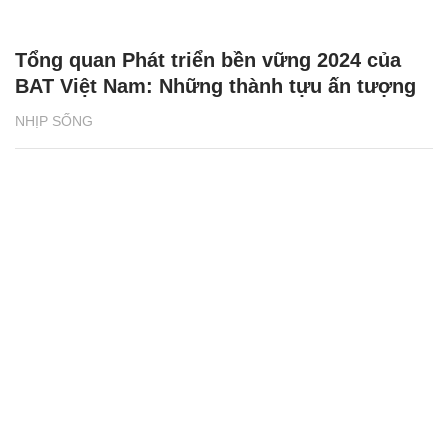
NHỊP SỐNG
Phân loại rác tại nguồn bắt đầu từ những
vỏ hộp sữa