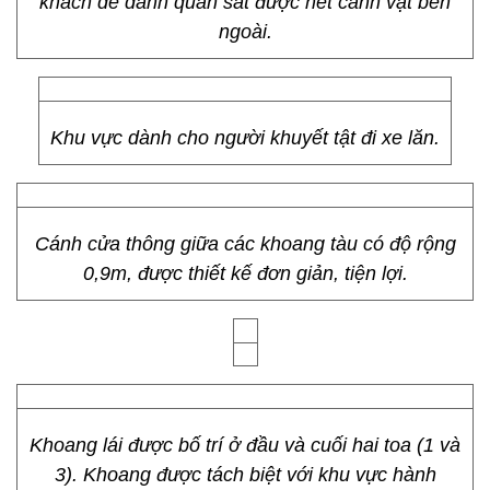
Với 8 ô cửa sổ lớn được bố trí 2 bên thân, hành
khách dễ dành quan sát được hết cảnh vật bên
ngoài.