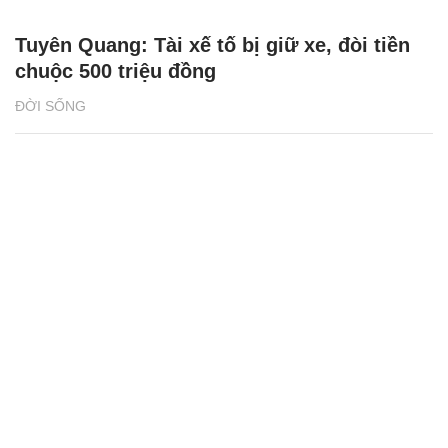
NHỊP SỐNG
Người Việt ở Canada thắp lửa cho giấc mơ
ô tô điện
THỊ TRƯỜNG