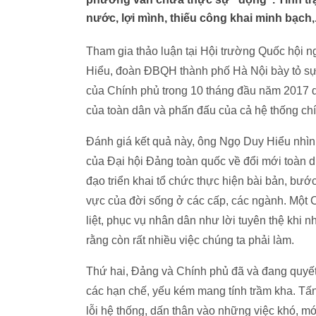
nước, lợi mình, thiếu công khai minh bạch,.
Tham gia thảo luận tại Hội trường Quốc hội ng
Hiểu, đoàn ĐBQH thành phố Hà Nội bày tỏ sự p
của Chính phủ trong 10 tháng đầu năm 2017 d
của toàn dân và phấn đấu của cả hệ thống chín
Đánh giá kết quả này, ông Ngọ Duy Hiểu nhìn
của Đại hội Đảng toàn quốc về đổi mới toàn 
đạo triển khai tổ chức thực hiện bài bản, bước
vực của đời sống ở các cấp, các ngành. Một Ch
liệt, phục vụ nhân dân như lời tuyên thệ khi
rằng còn rất nhiều việc chúng ta phải làm.
Thứ hai, Đảng và Chính phủ đã và đang quyết 
các hạn chế, yếu kém mang tính trầm kha. Tấn c
lỗi hệ thống, dấn thân vào những việc khó, m