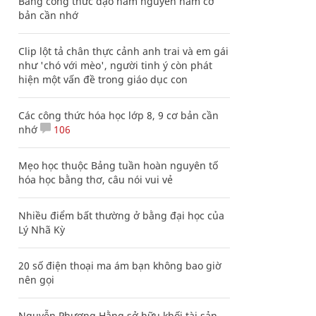
Bảng công thức đạo hàm nguyên hàm cơ
bản cần nhớ
Clip lột tả chân thực cảnh anh trai và em gái
như 'chó với mèo', người tinh ý còn phát
hiện một vấn đề trong giáo dục con
Các công thức hóa học lớp 8, 9 cơ bản cần
nhớ
106
Mẹo học thuộc Bảng tuần hoàn nguyên tố
hóa học bằng thơ, câu nói vui vẻ
Nhiều điểm bất thường ở bằng đại học của
Lý Nhã Kỳ
20 số điện thoại ma ám bạn không bao giờ
nên gọi
Nguyễn Phương Hằng sở hữu khối tài sản