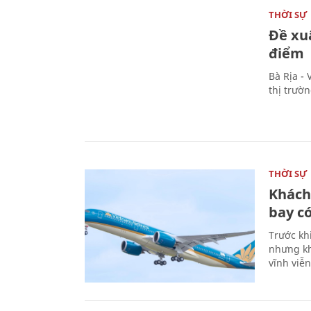
THỜI SỰ
Đề xu
điểm
Bà Rịa -
thị trườ
THỜI SỰ
Khách
bay có
Trước kh
nhưng kh
vĩnh viễ