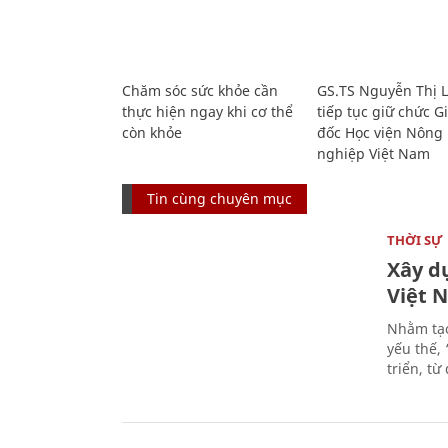
Chăm sóc sức khỏe cần
GS.TS Nguyễn Thị 
thực hiện ngay khi cơ thể
tiếp tục giữ chức 
còn khỏe
đốc Học viện Nông
nghiệp Việt Nam
Tin cùng chuyên mục
THỜI SỰ
Xây d
Việt 
Nhằm tạo
yếu thế,
triển, t