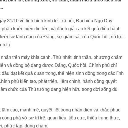
..
ày 31/10 về tình hình kinh tế - xã hội, Đại biểu Ngọ Duy
hấn khởi, niềm tin lớn, và đánh giá cao kết quả điều hành
ưới sự lãnh đạo của Đảng, sự giám sát của Quốc hội, nỗ lực
h trị.
 nhận trên mấy khía cạnh. Thứ nhất, tinh thần, phương châm
diện và đồng bộ đang được Đảng, Quốc hội, Chính phủ chỉ
 đầu đạt kết quả quan trọng, thể hiện sinh động trong các lĩnh
ính phủ kiến tạo, phát triển, liêm chính, hành động quyết
 nhậm chức của Thủ tướng đang hiện hữu trong đời sống dù
tâm cao, mạnh mẽ, quyết liệt trong nhận diện và khắc phục
ông phá vỡ sự trì trệ, quan liêu, tiêu cực, thiếu trung thực,
ới, phức tạp, đụng chạm.