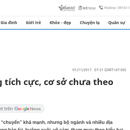
Hotline: 09161
Gia đình
Giới trẻ
Khỏe - đẹp
Chuyện lạ
Quân sự
01/11/2017 07:31 (GMT+07:00)
 tích cực, cơ sở chưa theo
 “chuyển” khá mạnh, nhưng bộ ngành và nhiều địa
ng bàn lùi, buông xuôi, vô cảm, tham mưu theo kiểu hại