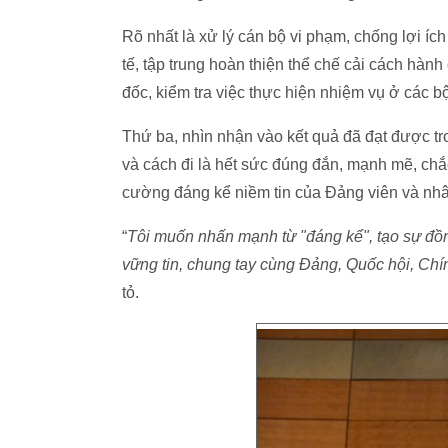
Rõ nhất là xử lý cán bộ vi phạm, chống lợi íc
tế, tập trung hoàn thiện thể chế cải cách hành
đốc, kiểm tra việc thực hiện nhiệm vụ ở các 
Thứ ba, nhìn nhận vào kết quả đã đạt được t
và cách đi là hết sức đúng đắn, mạnh mẽ, chắ
cường đáng kể niềm tin của Đảng viên và nhâ
“
Tôi muốn nhấn mạnh từ "đáng kể", tạo sự đồ
vững tin, chung tay cùng Đảng, Quốc hội, Chín
tỏ.