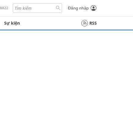
18822
Đăng nhập
Sự kiện
RSS