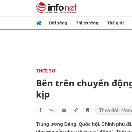
Đời sống
Thị trường
Thế giới
THỜI SỰ
Bên trên chuyển động
kịp
Trung ương Đảng, Quốc hội, Chính phủ đã
phương vẫn chưa thực sự “động”. Tình trạ