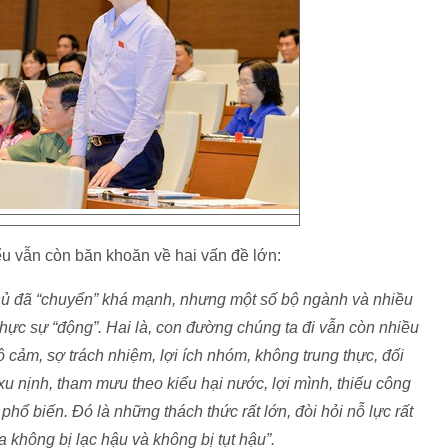
u vẫn còn băn khoăn về hai vấn đề lớn:
hủ đã “chuyển” khá mạnh, nhưng một số bộ ngành và nhiều
thực sự “động”.
Hai là, con đường chúng ta đi vẫn còn nhiều
vô cảm, sợ trách nhiệm, lợi ích nhóm, không trung thực, đối
, xu nịnh, tham mưu theo kiểu hại nước, lợi mình, thiếu công
phổ biến. Đó là những thách thức rất lớn, đòi hỏi nỗ lực rất
không bị lạc hậu và không bị tụt hậu”.