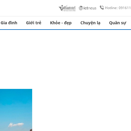
Hotline: 09161
Gia đình
Giới trẻ
Khỏe - đẹp
Chuyện lạ
Quân sự