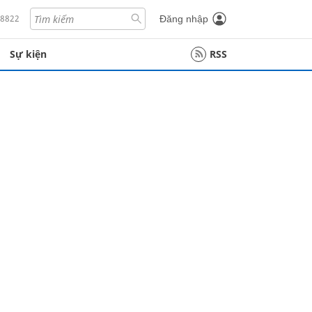
18822
Đăng nhập
Sự kiện
RSS