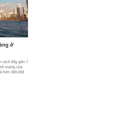
oàng ở
n cách đây gần 1
sinh mạng của
và hơn 300.000