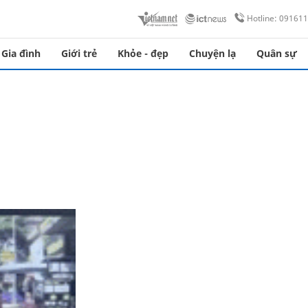
Hotline: 09161
Gia đình
Giới trẻ
Khỏe - đẹp
Chuyện lạ
Quân sự