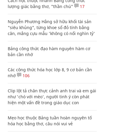
Cách học thuộc nhanh Bảng công thức
lượng giác bằng thơ, "thần chú"
17
Nguyễn Phương Hằng sở hữu khối tài sản
"siêu khủng", từng khoe sổ đỏ tính bằng
cân, mắng cựu mẫu 'không có nổi nghìn tỷ'
Bảng công thức đạo hàm nguyên hàm cơ
bản cần nhớ
Các công thức hóa học lớp 8, 9 cơ bản cần
nhớ
106
Clip lột tả chân thực cảnh anh trai và em gái
như 'chó với mèo', người tinh ý còn phát
hiện một vấn đề trong giáo dục con
Mẹo học thuộc Bảng tuần hoàn nguyên tố
hóa học bằng thơ, câu nói vui vẻ