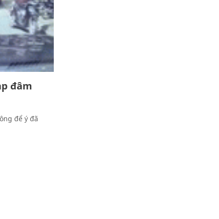
đạp đâm
hông để ý đã