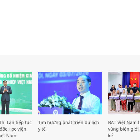
hị Lan tiếp tục
Tìm hướng phát triển du lịch
BAT Việt Nam t
đốc Học viện
y tế
vùng biên giới 
iệt Nam
kế