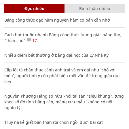
Đọc nhiều
Bình luận nhiều
Bảng công thức đạo hàm nguyên hàm cơ bản cần nhớ
Cách học thuộc nhanh Bảng công thức lượng giác bằng thơ,
"thần chú"
17
Nhiều điểm bất thường ở bằng đại học của Lý Nhã Kỳ
Clip lột tả chân thực cảnh anh trai và em gái như 'chó với
mèo', người tinh ý còn phát hiện một vấn đề trong giáo dục
con
Nguyễn Phương Hằng sở hữu khối tài sản "siêu khủng", từng
khoe sổ đỏ tính bằng cân, mắng cựu mẫu 'không có nổi
nghìn tỷ'
Truy nã kẻ giết bạn thân rồi chôn ngồi dưới bãi cát