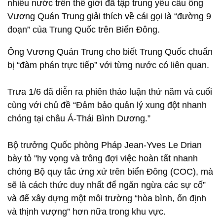
nhiều nước trên thế giới đã tập trung yêu cầu ông
Vương Quán Trung giải thích về cái gọi là “đường 9
đoạn” của Trung Quốc trên Biển Đông.
Ông Vương Quán Trung cho biết Trung Quốc chuẩn
bị “đàm phán trực tiếp” với từng nước có liên quan.
Trưa 1/6 đã diễn ra phiên thảo luận thứ năm và cuối
cùng với chủ đề “Đảm bảo quản lý xung đột nhanh
chóng tại châu Á-Thái Bình Dương.”
Bộ trưởng Quốc phòng Pháp Jean-Yves Le Drian
bày tỏ "hy vọng và trông đợi việc hoàn tất nhanh
chóng Bộ quy tắc ứng xử trên biển Đông (COC), mà
sẽ là cách thức duy nhất để ngăn ngừa các sự cố”
và để xây dựng một môi trường “hòa bình, ổn định
và thịnh vượng” hơn nữa trong khu vực.