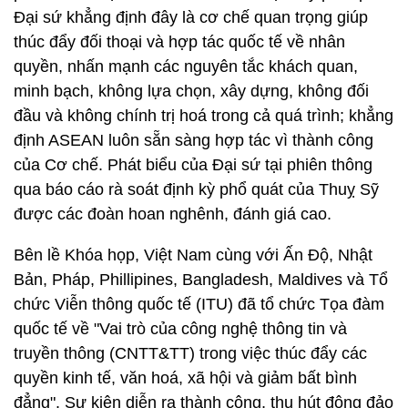
Đại sứ khẳng định đây là cơ chế quan trọng giúp
thúc đẩy đối thoại và hợp tác quốc tế về nhân
quyền, nhấn mạnh các nguyên tắc khách quan,
minh bạch, không lựa chọn, xây dựng, không đối
đầu và không chính trị hoá trong cả quá trình; khẳng
định ASEAN luôn sẵn sàng hợp tác vì thành công
của Cơ chế. Phát biểu của Đại sứ tại phiên thông
qua báo cáo rà soát định kỳ phổ quát của Thuỵ Sỹ
được các đoàn hoan nghênh, đánh giá cao.
Bên lề Khóa họp, Việt Nam cùng với Ấn Độ, Nhật
Bản, Pháp, Phillipines, Bangladesh, Maldives và Tổ
chức Viễn thông quốc tế (ITU) đã tổ chức Tọa đàm
quốc tế về "Vai trò của công nghệ thông tin và
truyền thông (CNTT&TT) trong việc thúc đẩy các
quyền kinh tế, văn hoá, xã hội và giảm bất bình
đẳng". Sự kiện diễn ra thành công, thu hút đông đảo