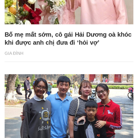
Bố mẹ mất sớm, cô gái Hải Dương oà khóc
khi được anh chị đưa đi ‘hỏi vợ’
GIA ĐÌNH