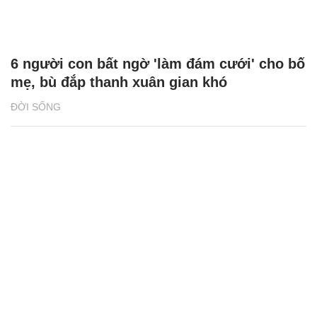
6 người con bất ngờ 'làm đám cưới' cho bố
mẹ, bù đắp thanh xuân gian khó
ĐỜI SỐNG