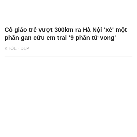
Cô giáo trẻ vượt 300km ra Hà Nội 'xẻ' một
phần gan cứu em trai '9 phần tử vong'
KHỎE - ĐẸP