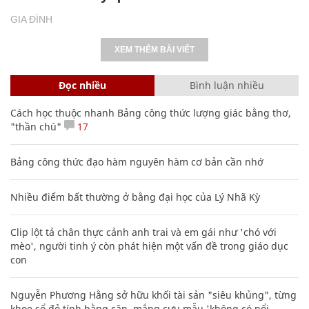
GIA ĐÌNH
XEM THÊM BÀI VIẾT
Đọc nhiều
Bình luận nhiều
Cách học thuộc nhanh Bảng công thức lượng giác bằng thơ,
"thần chú"
17
Bảng công thức đạo hàm nguyên hàm cơ bản cần nhớ
Nhiều điểm bất thường ở bằng đại học của Lý Nhã Kỳ
Clip lột tả chân thực cảnh anh trai và em gái như 'chó với
mèo', người tinh ý còn phát hiện một vấn đề trong giáo dục
con
Nguyễn Phương Hằng sở hữu khối tài sản "siêu khủng", từng
khoe sổ đỏ tính bằng cân, mắng cựu mẫu 'không có nổi